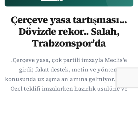
Çerçeve yasa tartışması...
Dövizde rekor.. Salah,
Trabzonspor'da
.Çerçeve yasa, çok partili imzayla Meclis'e
girdi; fakat destek, metin ve yöntem
konusunda uzlaşma anlamına gelmiyor. Özgür
Özel teklifi imzalarken hazırlık usulüne ve
demokratikleşme başlıklarının dışarıda
bırakılmasına şerh düştü. Asıl eşik cuma
günkü komisyon: On iki maddelik erteleme
mekanizmasının kimleri, hangi koşulla ve ne
zaman kapsayacağı orada somutlaşacak.