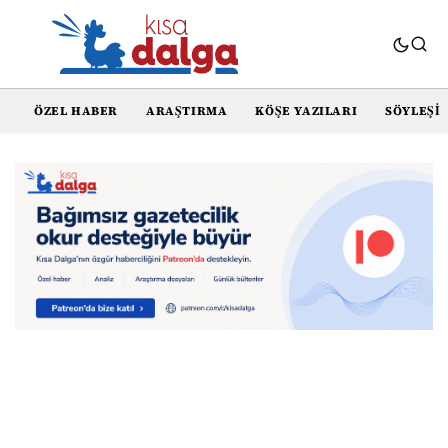
ÖZEL HABER
ARAŞTIRMA
KÖŞE YAZILARI
SÖYLEŞI