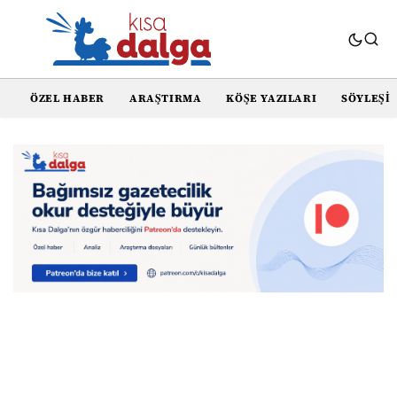
ÖZEL HABER
ARAŞTIRMA
KÖŞE YAZILARI
SÖYLEŞI