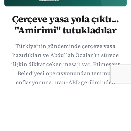
Çerçeve yasa yola çıktı...
"Amirimi" tutukladılar
Türkiye’nin gündeminde çerçeve yasa
hazırlıkları ve Abdullah Öcalan’ın sürece
ilişkin dikkat çeken mesajı var. Etimesgut
Belediyesi operasyonundan temmuz
enflasyonuna, İran–ABD geriliminden
Suriye’deki gelişmelere uzanan günün önemli
haberlerini; gözden kaçan ayrıntılar, kültür-
sanat ve spor gündemiyle birlikte Kısa Dalga
Daily’de derledik. 3 Ağustos’un kapsamlı
haber özeti burada.