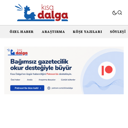
ÖZEL HABER
ARAŞTIRMA
KÖŞE YAZILARI
SÖYLEŞI