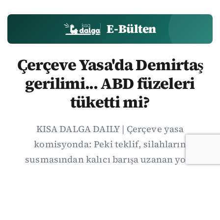
E-Bülten
Çerçeve Yasa'da Demirtaş
gerilimi... ABD füzeleri
tüketti mi?
KISA DALGA DAILY | Çerçeve yasa
komisyonda: Peki teklif, silahların
susmasından kalıcı barışa uzanan yolu
açmaya yeterli mi? Kısa Dalga Daily’de
düzenlemenin kapsamını Kuzey İrlanda
deneyimiyle karşılaştırıyor; Kuşadası