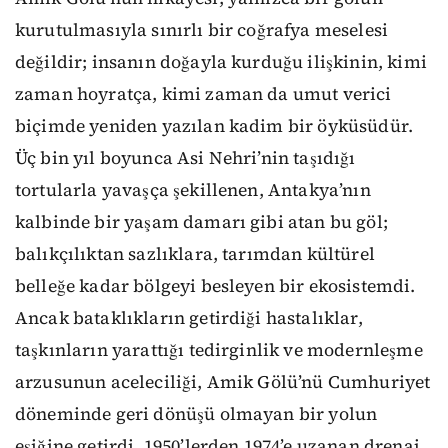
kurutulmasıyla sınırlı bir coğrafya meselesi
değildir; insanın doğayla kurduğu ilişkinin, kimi
zaman hoyratça, kimi zaman da umut verici
biçimde yeniden yazılan kadim bir öyküsüdür.
Üç bin yıl boyunca Asi Nehri’nin taşıdığı
tortularla yavaşça şekillenen, Antakya’nın
kalbinde bir yaşam damarı gibi atan bu göl;
balıkçılıktan sazlıklara, tarımdan kültürel
belleğe kadar bölgeyi besleyen bir ekosistemdi.
Ancak bataklıkların getirdiği hastalıklar,
taşkınların yarattığı tedirginlik ve modernleşme
arzusunun aceleciliği, Amik Gölü’nü Cumhuriyet
döneminde geri dönüşü olmayan bir yolun
eşiğine getirdi. 1950’lerden 1974’e uzanan drenaj