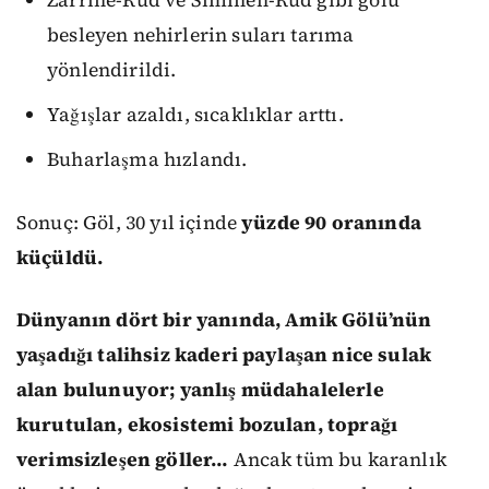
Zarriné-Rūd ve Simineh-Rūd gibi gölü
besleyen nehirlerin suları tarıma
yönlendirildi.
Yağışlar azaldı, sıcaklıklar arttı.
Buharlaşma hızlandı.
Sonuç: Göl, 30 yıl içinde
yüzde 90 oranında
küçüldü.
Dünyanın dört bir yanında, Amik Gölü’nün
yaşadığı talihsiz kaderi paylaşan nice sulak
alan bulunuyor; yanlış müdahalelerle
kurutulan, ekosistemi bozulan, toprağı
verimsizleşen göller…
Ancak tüm bu karanlık