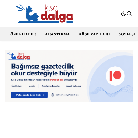
ÖZEL HABER
ARAŞTIRMA
KÖŞE YAZILARI
SÖYLEŞI