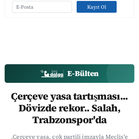
Kayıt Ol
E-Bülten
Çerçeve yasa tartışması...
Dövizde rekor.. Salah,
Trabzonspor'da
.Çerçeve yasa, çok partili imzayla Meclis'e