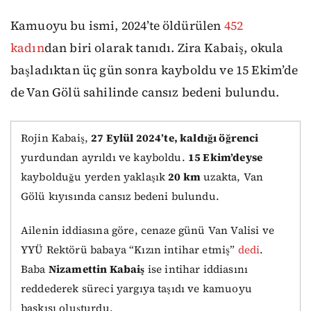
Kamuoyu bu ismi, 2024’te öldürülen
452
kadın
dan biri olarak tanıdı. Zira Kabaiş, okula
başladıktan üç gün sonra kayboldu ve 15 Ekim’de
de Van Gölü sahilinde cansız bedeni bulundu.
Rojin Kabaiş,
27 Eylül 2024’te, kaldığı öğrenci
yurdundan ayrıldı ve kayboldu.
15 Ekim’deyse
kaybolduğu yerden yaklaşık
20 km
uzakta, Van
Gölü kıyısında cansız bedeni bulundu.
Ailenin iddiasına göre, cenaze günü Van Valisi ve
YYÜ Rektörü babaya “Kızın intihar etmiş”
dedi
.
Baba
Nizamettin Kabaiş
ise intihar iddiasını
reddederek süreci yargıya taşıdı ve kamuoyu
baskısı oluşturdu.