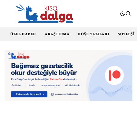
ÖZEL HABER
ARAŞTIRMA
KÖŞE YAZILARI
SÖYLEŞI