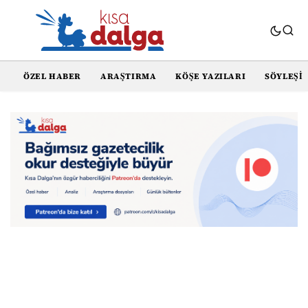
ÖZEL HABER
ARAŞTIRMA
KÖŞE YAZILARI
SÖYLEŞI