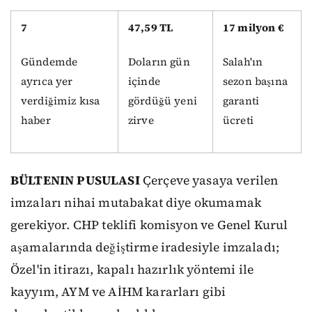
7
47,59 TL
17 milyon €
Gündemde
Doların gün
Salah'ın
ayrıca yer
içinde
sezon başına
verdiğimiz kısa
gördüğü yeni
garanti
haber
zirve
ücreti
BÜLTENIN PUSULASI
Çerçeve yasaya verilen
imzaları nihai mutabakat diye okumamak
gerekiyor. CHP teklifi komisyon ve Genel Kurul
aşamalarında değiştirme iradesiyle imzaladı;
Özel'in itirazı, kapalı hazırlık yöntemi ile
kayyım, AYM ve AİHM kararları gibi