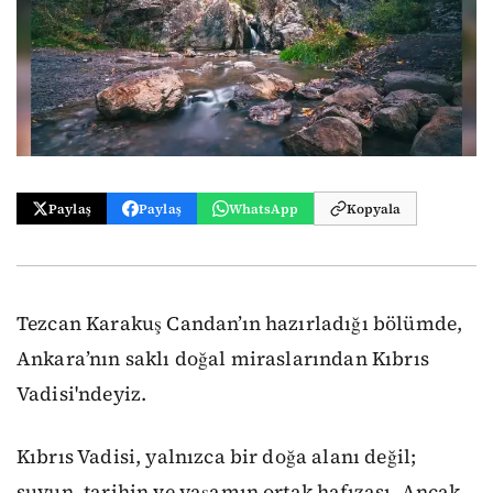
Paylaş
Paylaş
WhatsApp
Kopyala
Tezcan Karakuş Candan’ın hazırladığı bölümde,
Ankara’nın saklı doğal miraslarından Kıbrıs
Vadisi'ndeyiz.
Kıbrıs Vadisi, yalnızca bir doğa alanı değil;
suyun, tarihin ve yaşamın ortak hafızası. Ancak