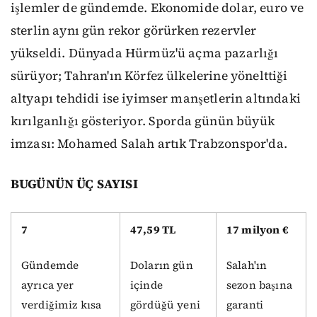
işlemler de gündemde. Ekonomide dolar, euro ve
sterlin aynı gün rekor görürken rezervler
yükseldi. Dünyada Hürmüz'ü açma pazarlığı
sürüyor; Tahran'ın Körfez ülkelerine yönelttiği
altyapı tehdidi ise iyimser manşetlerin altındaki
kırılganlığı gösteriyor. Sporda günün büyük
imzası: Mohamed Salah artık Trabzonspor'da.
BUGÜNÜN ÜÇ SAYISI
7
47,59 TL
17 milyon €
Gündemde
Doların gün
Salah'ın
ayrıca yer
içinde
sezon başına
verdiğimiz kısa
gördüğü yeni
garanti