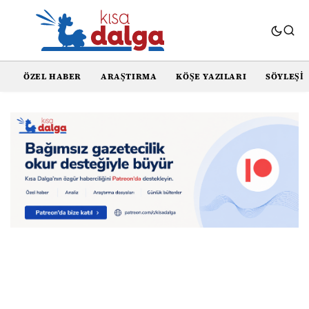
ÖZEL HABER
ARAŞTIRMA
KÖŞE YAZILARI
SÖYLEŞI