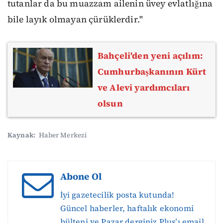
tutanlar da bu muazzam ailenin üvey evlatlığına
bile layık olmayan çürüklerdir."
Bahçeli'den yeni açılım:
Cumhurbaşkanının Kürt
ve Alevi yardımcıları
olsun
Kaynak:
Haber Merkezi
Abone Ol
İyi gazetecilik posta kutunda!
Güncel haberler, haftalık ekonomi
bülteni ve Pazar derginiz Plus’ı email