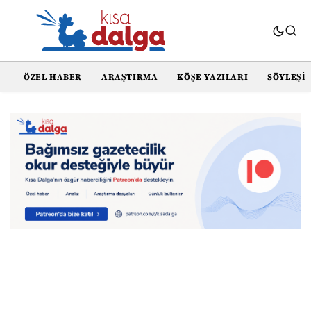
ÖZEL HABER
ARAŞTIRMA
KÖŞE YAZILARI
SÖYLEŞI