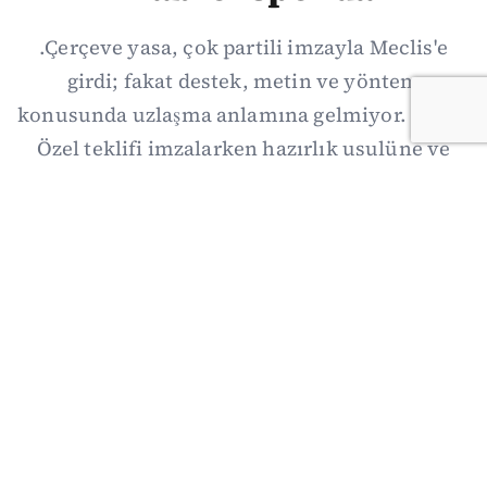
.Çerçeve yasa, çok partili imzayla Meclis'e
girdi; fakat destek, metin ve yöntem
konusunda uzlaşma anlamına gelmiyor. Özgür
Özel teklifi imzalarken hazırlık usulüne ve
demokratikleşme başlıklarının dışarıda
bırakılmasına şerh düştü. Asıl eşik cuma
günkü komisyon: On iki maddelik erteleme
mekanizmasının kimleri, hangi koşulla ve ne
zaman kapsayacağı orada somutlaşacak.
06/08/2026 19:41
·