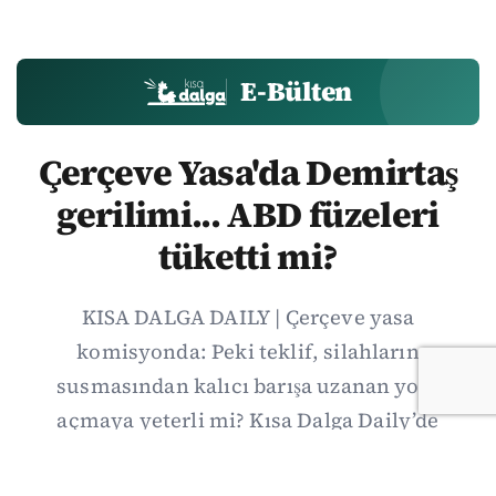
E-Bülten
Çerçeve Yasa'da Demirtaş
gerilimi... ABD füzeleri
tüketti mi?
KISA DALGA DAILY | Çerçeve yasa
komisyonda: Peki teklif, silahların
susmasından kalıcı barışa uzanan yolu
açmaya yeterli mi? Kısa Dalga Daily’de
düzenlemenin kapsamını Kuzey İrlanda
deneyimiyle karşılaştırıyor; Kuşadası