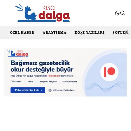
ÖZEL HABER
ARAŞTIRMA
KÖŞE YAZILARI
SÖYLEŞI