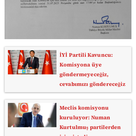
İYİ Partili Kavuncu:
Komisyona üye
göndermeyeceğiz,
cevabımızı göndereceğiz
Meclis komisyonu
kuruluyor: Numan
Kurtulmuş partilerden