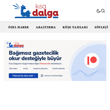
ÖZEL HABER
ARAŞTIRMA
KÖŞE YAZILARI
SÖYLEŞI