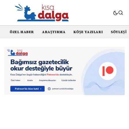
ÖZEL HABER
ARAŞTIRMA
KÖŞE YAZILARI
SÖYLEŞI