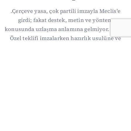
.Çerçeve yasa, çok partili imzayla Meclis'e
girdi; fakat destek, metin ve yöntem
konusunda uzlaşma anlamına gelmiyor. Özgür
Özel teklifi imzalarken hazırlık usulüne ve
demokratikleşme başlıklarının dışarıda
bırakılmasına şerh düştü. Asıl eşik cuma
günkü komisyon: On iki maddelik erteleme
mekanizmasının kimleri, hangi koşulla ve ne
zaman kapsayacağı orada somutlaşacak.
06/08/2026 19:41
·