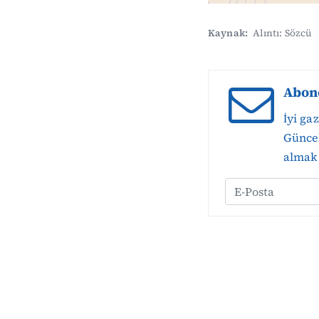
Kaynak:
Alıntı: Sözcü
Abon
İyi ga
Güncel
almak 