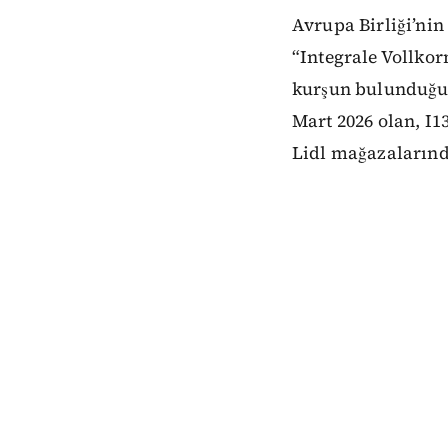
Avrupa Birliği’nin
“Integrale Vollko
kurşun bulunduğunu
Mart 2026 olan, I1
Lidl mağazalarında