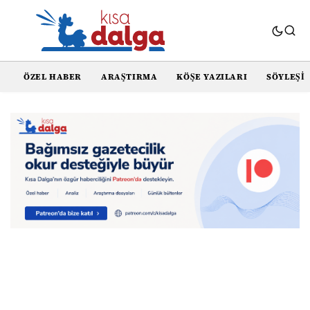
ÖZEL HABER
ARAŞTIRMA
KÖŞE YAZILARI
SÖYLEŞI