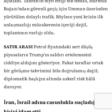
açıkladı. Tahran’ın teyit ettiği tek temas, Hürmüz
Boğazı’ndan güvenli geçiş için Umman üzerinden
yürütülen dolaylı trafik. Böylece yeni krizin ilk
anlaşmazlığı müzakerenin içeriği değil,
toplantının varlığı oldu.
SATIR ARASI
Petrol fiyatındaki sert düşüş
piyasaların Trump’ın saldırı ertelemesini
ciddiye aldığını gösteriyor. Fakat taraflar ortak
bir görüşme takvimini bile doğrulamış değil;
diplomatik başlığın altında askerî risk hâlâ
duruyor.
İran, İsrail adına casuslukla suçladığı iki
kişiyi idam etti