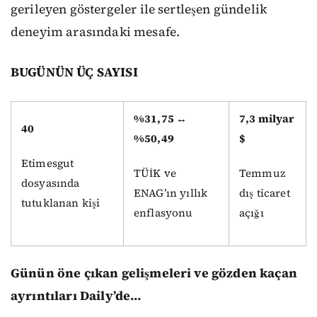
gerileyen göstergeler ile sertleşen gündelik
deneyim arasındaki mesafe.
BUGÜNÜN ÜÇ SAYISI
%31,75 ↔
7,3 milyar
40
%50,49
$
Etimesgut
TÜİK ve
Temmuz
dosyasında
ENAG’ın yıllık
dış ticaret
tutuklanan kişi
enflasyonu
açığı
Günün öne çıkan gelişmeleri ve gözden kaçan
ayrıntıları Daily’de…