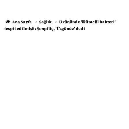
Ana Sayfa
Sağlık
Ürününde 'ölümcül bakteri'
tespit edilmişti: Şenpiliç, 'Üzgünüz' dedi