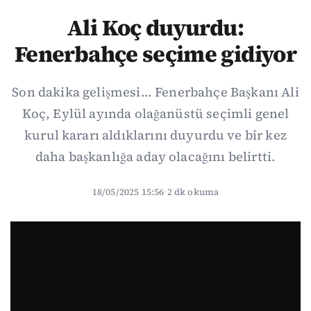
Ali Koç duyurdu:
Fenerbahçe seçime gidiyor
Son dakika gelişmesi... Fenerbahçe Başkanı Ali
Koç, Eylül ayında olağanüstü seçimli genel
kurul kararı aldıklarını duyurdu ve bir kez
daha başkanlığa aday olacağını belirtti.
18/05/2025 15:56
·
2 dk okuma