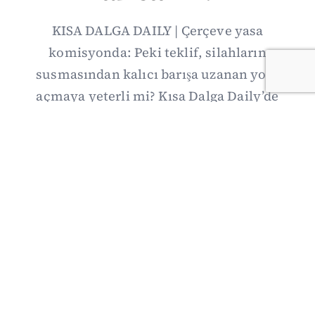
KISA DALGA DAILY | Çerçeve yasa
komisyonda: Peki teklif, silahların
susmasından kalıcı barışa uzanan yolu
açmaya yeterli mi? Kısa Dalga Daily’de
düzenlemenin kapsamını Kuzey İrlanda
deneyimiyle karşılaştırıyor; Kuşadası
operasyonundan yeni savunma ittifakına,
akaryakıt zammından Hürmüz pazarlığına
uzanan günün önemli gelişmelerini ve gözden
kaçan ayrıntıları derliyoruz.
07/08/2026 20:00
·