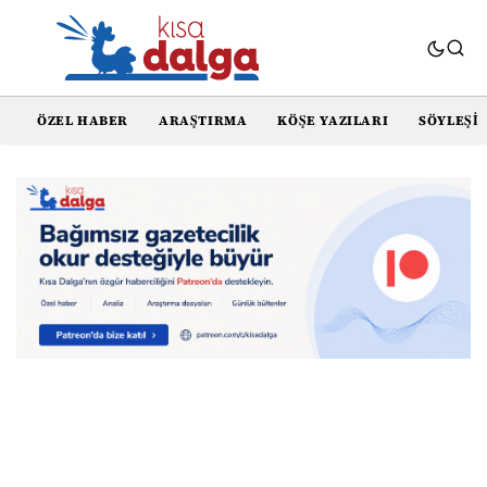
ÖZEL HABER
ARAŞTIRMA
KÖŞE YAZILARI
SÖYLEŞI