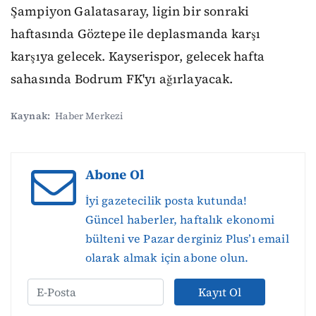
Şampiyon Galatasaray, ligin bir sonraki
haftasında Göztepe ile deplasmanda karşı
karşıya gelecek. Kayserispor, gelecek hafta
sahasında Bodrum FK'yı ağırlayacak.
Kaynak:
Haber Merkezi
Abone Ol
İyi gazetecilik posta kutunda!
Güncel haberler, haftalık ekonomi
bülteni ve Pazar derginiz Plus’ı email
olarak almak için abone olun.
Kayıt Ol