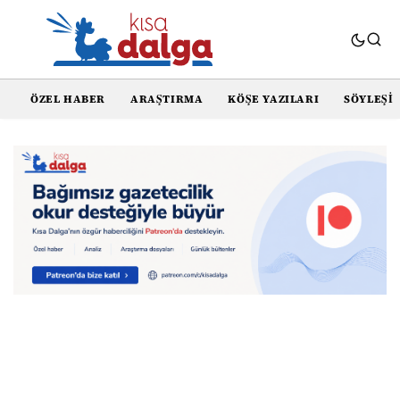
ÖZEL HABER
ARAŞTIRMA
KÖŞE YAZILARI
SÖYLEŞI