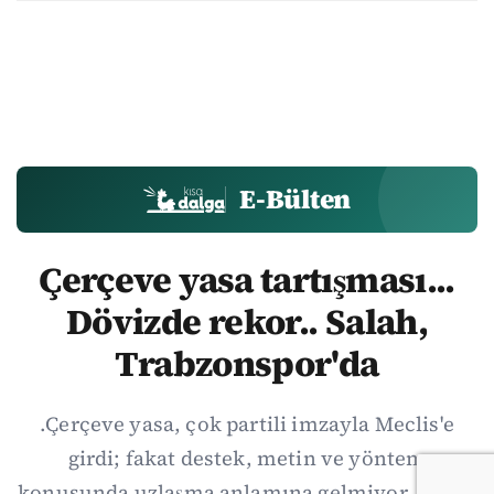
E-Bülten
Çerçeve yasa tartışması...
Dövizde rekor.. Salah,
Trabzonspor'da
.Çerçeve yasa, çok partili imzayla Meclis'e
girdi; fakat destek, metin ve yöntem
konusunda uzlaşma anlamına gelmiyor. Özgür