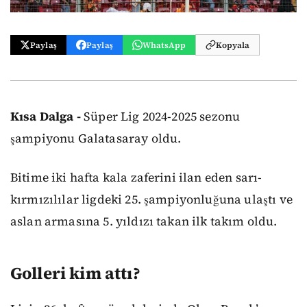
Paylaş
Paylaş
WhatsApp
Kopyala
Kısa Dalga -
Süper Lig 2024-2025 sezonu
şampiyonu Galatasaray oldu.
Bitime iki hafta kala zaferini ilan eden sarı-
kırmızılılar ligdeki 25. şampiyonluğuna ulaştı ve
aslan armasına 5. yıldızı takan ilk takım oldu.
Golleri kim attı?