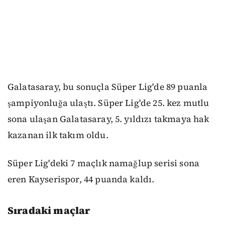
Galatasaray, bu sonuçla Süper Lig'de 89 puanla
şampiyonluğa ulaştı. Süper Lig'de 25. kez mutlu
sona ulaşan Galatasaray, 5. yıldızı takmaya hak
kazanan ilk takım oldu.
Süper Lig'deki 7 maçlık namağlup serisi sona
eren Kayserispor, 44 puanda kaldı.
Sıradaki maçlar