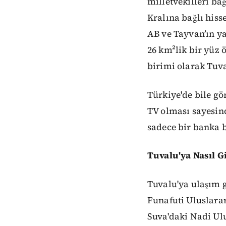
milletvekilleri ba
Kralına bağlı hiss
AB ve Tayvan’ın y
26 km²lik bir yüz 
birimi olarak Tuva
Türkiye'de bile g
TV olması sayesind
sadece bir banka bu
Tuvalu'ya Nasıl Gi
Tuvalu'ya ulaşım g
Funafuti Uluslarar
Suva'daki Nadi Ul