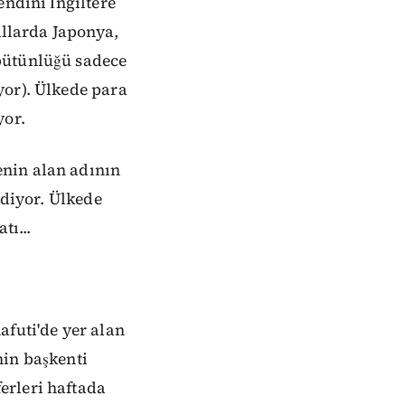
endini İngiltere
ıllarda Japonya,
bütünlüğü sadece
yor). Ülkede para
yor.
enin alan adının
ediyor. Ülkede
tı...
afuti'de yer alan
nin başkenti
erleri haftada