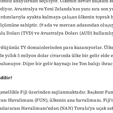
ğımsız adaylardan seçiliyor. Ülkenin devlet başkanı k
ediyor. Avustralya ve Yeni Zelanda’nın yanı sıra son y
ardımlarıyla ayakta kalmaya çalışan ülkenin toprak 
ölçümüne sahiptir. (9 ada ve mercan adasından oluşu
lu Doları (TVD) ve Avustralya Doları (AUD) kullanılı
ördüğünüz TV domainlerinden para kazanıyorlar. Ülk
e yıllık 5 milyon dolar civarında ülke bir gelir elde 
lunuyor. Diğer bir gelir kaynağı ise Ton balığı ihraca
dilir?
enellikle Fiji üzerinden sağlanmaktadır. Başkent Fun
ası Havalimanı (FUN), ülkenin ana havalimanı. Fiji'
uslararası Havalimanı'ndan (NAN) Tuvalu'ya uçak sef