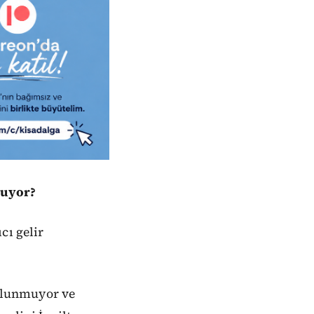
ruyor?
cı gelir
bulunmuyor ve