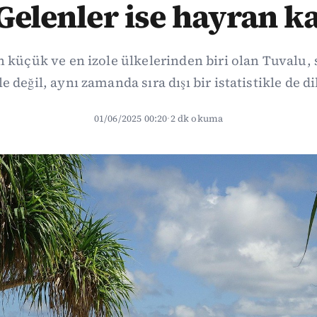
Gelenler ise hayran k
 küçük ve en izole ülkelerinden biri olan Tuvalu, 
le değil, aynı zamanda sıra dışı bir istatistikle de d
01/06/2025 00:20
·
2 dk okuma