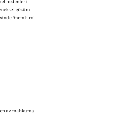
mel nedenleri
eleneksel çözüm
sinde önemli rol
e en az mahkuma