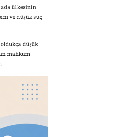
k ada ülkesinin
sını ve düşük suç
n oldukça düşük
u'nun mahkum
.