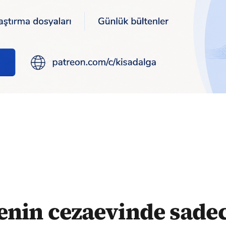
dece 3 kişi var! Gelenler ise hayran kalıyor
enin cezaevinde sadece