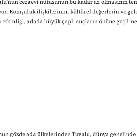
alu'nun cezaevi nüfusunun bu kadar az olmasının te
yor. Komşuluk ilişkilerinin, kültürel değerlerin ve g
etkinliği, adada büyük çaplı suçların önüne geçilme
nun gözde ada ülkelerinden Tuvalu, dünya genelind