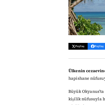
Paylaş
Paylaş
Ülkenin cezaevind
hapishane nüfusuyl
Büyük Okyanus'ta 
kişilik nüfusuyla 