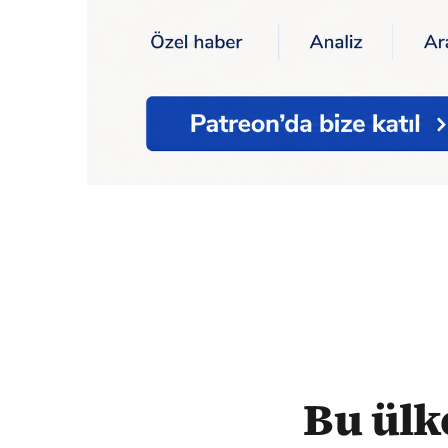
Ana Sayfa
Yaşam
Bu ülkenin cezaevinde sa
Bu ülk