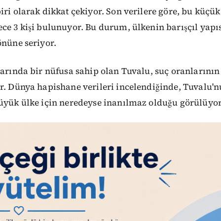
iri olarak dikkat çekiyor. Son verilere göre, bu küçü
ce 3 kişi bulunuyor. Bu durum, ülkenin barışçıl yapı
önüne seriyor.
varında bir nüfusa sahip olan Tuvalu, suç oranlarını
or. Dünya hapishane verileri incelendiğinde, Tuval
büyük ülke için neredeyse inanılmaz olduğu görülüyor