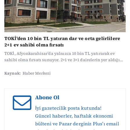
TOKİ'den 10 bin TL yatıran dar ve orta gelirlilere
2+1 ev sahibi olma fırsatı
TOKİ, Afyonkarahisar’da yalnızca 10 bin TL yatırarak ev
sahibi olma fırsatı sunuyor. 2+1 ve 3+1 dairelerin yer aldığı
projede kura ile hak sahipleri belirlenecek. Başvurular
başladı, son gün 17 Haziran. Ev kurasında ismi çıkan
Kaynak:
Haber Merkezi
vatandaşlar taksitleri 120 ay vade ile ödenecek.
Abone Ol
İyi gazetecilik posta kutunda!
Güncel haberler, haftalık ekonomi
bülteni ve Pazar derginiz Plus’ı email