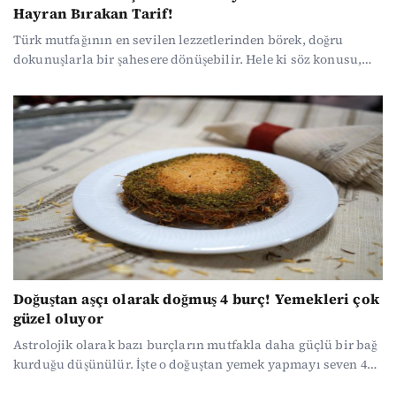
Hayran Bırakan Tarif!
Türk mutfağının en sevilen lezzetlerinden börek, doğru
dokunuşlarla bir şahesere dönüşebilir. Hele ki söz konusu,
hazır yufkayla pratikleşen ve sodalı hamur sayesinde çıtır
çıtır olan peynirli börekse, tadına doyum olmaz!
Doğuştan aşçı olarak doğmuş 4 burç! Yemekleri çok
güzel oluyor
Astrolojik olarak bazı burçların mutfakla daha güçlü bir bağ
kurduğu düşünülür. İşte o doğuştan yemek yapmayı seven 4
burç: