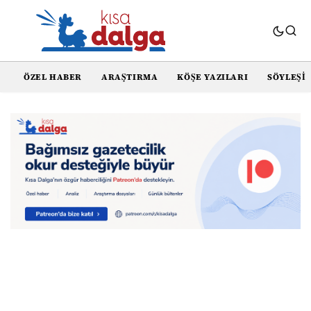
ÖZEL HABER
ARAŞTIRMA
KÖŞE YAZILARI
SÖYLEŞI