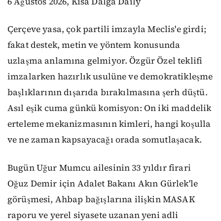
6 Ağustos 2026, Kısa Dalga Daily
Çerçeve yasa, çok partili imzayla Meclis'e girdi;
fakat destek, metin ve yöntem konusunda
uzlaşma anlamına gelmiyor. Özgür Özel teklifi
imzalarken hazırlık usulüne ve demokratikleşme
başlıklarının dışarıda bırakılmasına şerh düştü.
Asıl eşik cuma günkü komisyon: On iki maddelik
erteleme mekanizmasının kimleri, hangi koşulla
ve ne zaman kapsayacağı orada somutlaşacak.
Bugün Uğur Mumcu ailesinin 33 yıldır firari
Oğuz Demir için Adalet Bakanı Akın Gürlek'le
görüşmesi, Ahbap bağışlarına ilişkin MASAK
raporu ve yerel siyasete uzanan yeni adli