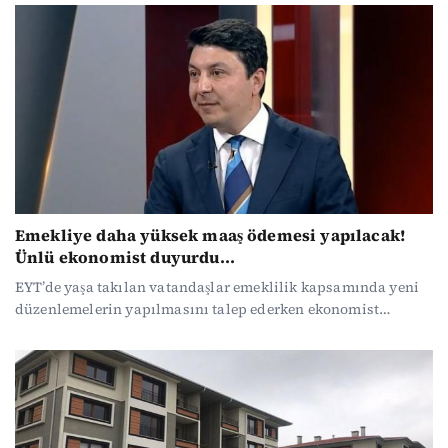
Emekliye daha yüksek maaş ödemesi yapılacak!
Ünlü ekonomist duyurdu...
EYT’de yaşa takılan vatandaşlar emeklilik kapsamında yeni
düzenlemelerin yapılmasını talep ederken ekonomist
Muhammet Bayram TV 100 canlı yayınında konuştu.
Emeklileri sevindiren müjdeleri peş peşe sıraladı.