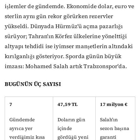
işlemler de gündemde. Ekonomide dolar, euro ve
sterlin aynı gün rekor görürken rezervler
yükseldi. Dünyada Hürmüz'ü açma pazarlığı
sürüyor; Tahran'ın Körfez ülkelerine yönelttiği
altyapı tehdidi ise iyimser manşetlerin altındaki
kırılganlığı gösteriyor. Sporda günün büyük
imzası: Mohamed Salah artık Trabzonspor'da.
BUGÜNÜN ÜÇ SAYISI
7
47,59 TL
17 milyon €
Gündemde
Doların gün
Salah'ın
ayrıca yer
içinde
sezon başına
verdiğimiz kısa
gördüğü yeni
garanti