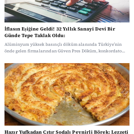
İflasın Eşiğine Geldi! 32 Yıllık Sanayi Devi Bir
Günde Tepe Taklak Oldu:
Alüminyum yüksek basınçlı döküm alanında Türkiye’nin
önde gelen firmalarından Güven Pres Döküm, konkordato
talebinde bulunurken dev firma ABD’den Japonya’ya birçok
ülkeye ihracat yapıyordu.
Hazır Yufkadan Çıtır Sodalı Peynirli Börek: Lezzeti