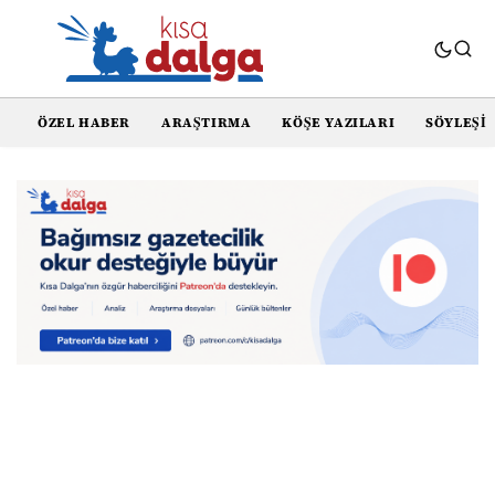
ÖZEL HABER
ARAŞTIRMA
KÖŞE YAZILARI
SÖYLEŞI