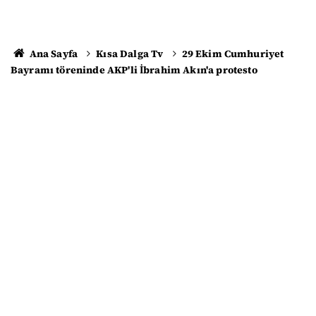
Ana Sayfa
Kısa Dalga Tv
29 Ekim Cumhuriyet
Bayramı töreninde AKP'li İbrahim Akın'a protesto