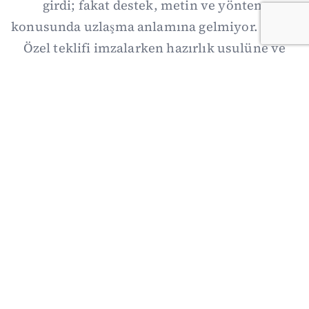
girdi; fakat destek, metin ve yöntem
konusunda uzlaşma anlamına gelmiyor. Özgür
Özel teklifi imzalarken hazırlık usulüne ve
demokratikleşme başlıklarının dışarıda
bırakılmasına şerh düştü. Asıl eşik cuma
günkü komisyon: On iki maddelik erteleme
mekanizmasının kimleri, hangi koşulla ve ne
zaman kapsayacağı orada somutlaşacak.
06/08/2026 19:41
·