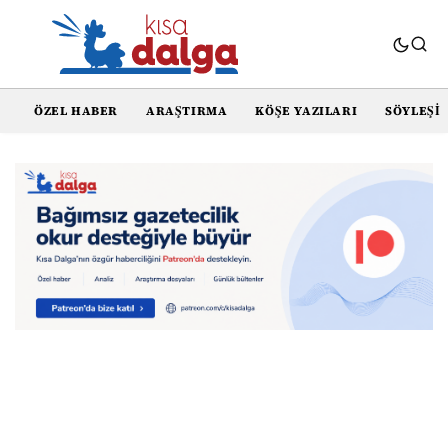
ÖZEL HABER
ARAŞTIRMA
KÖŞE YAZILARI
SÖYLEŞI