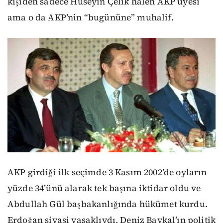
kişiden sadece Hüseyin Çelik halen AKP üyesi
ama o da AKP’nin “bugününe” muhalif.
AKP girdiği ilk seçimde 3 Kasım 2002’de oyların
yüzde 34’ünü alarak tek başına iktidar oldu ve
Abdullah Gül başbakanlığında hükümet kurdu.
Erdoğan siyasi yasaklıydı. Deniz Baykal’ın politik