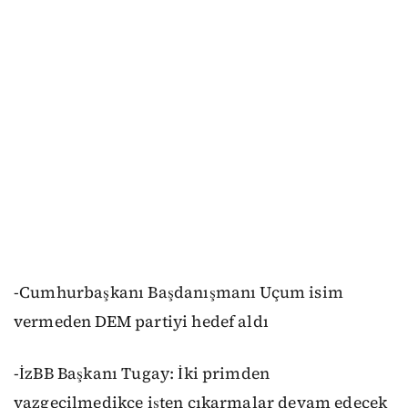
-Cumhurbaşkanı Başdanışmanı Uçum isim
vermeden DEM partiyi hedef aldı
-İzBB Başkanı Tugay: İki primden
vazgeçilmedikçe işten çıkarmalar devam edecek