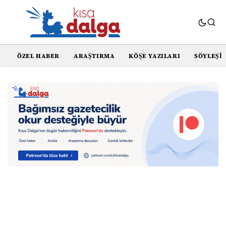
ÖZEL HABER
ARAŞTIRMA
KÖŞE YAZILARI
SÖYLEŞI