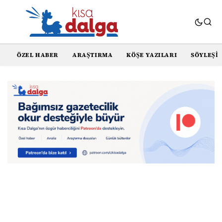
ÖZEL HABER
ARAŞTIRMA
KÖŞE YAZILARI
SÖYLEŞI