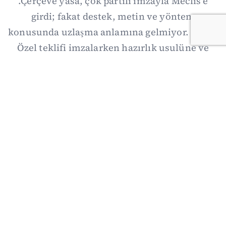
.Çerçeve yasa, çok partili imzayla Meclis'e
girdi; fakat destek, metin ve yöntem
konusunda uzlaşma anlamına gelmiyor. Özgür
Özel teklifi imzalarken hazırlık usulüne ve
demokratikleşme başlıklarının dışarıda
bırakılmasına şerh düştü. Asıl eşik cuma
günkü komisyon: On iki maddelik erteleme
mekanizmasının kimleri, hangi koşulla ve ne
zaman kapsayacağı orada somutlaşacak.
06/08/2026 19:41
·