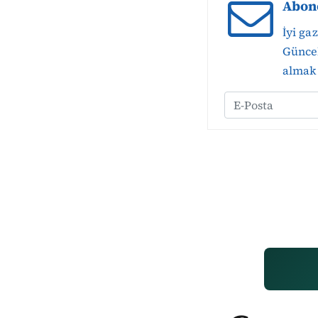
Abon
İyi ga
Güncel
almak 