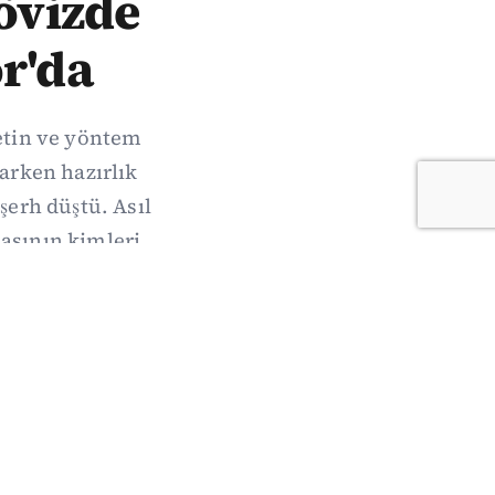
Dövizde
r'da
metin ve yöntem
arken hazırlık
şerh düştü. Asıl
sının kimleri,
acak.