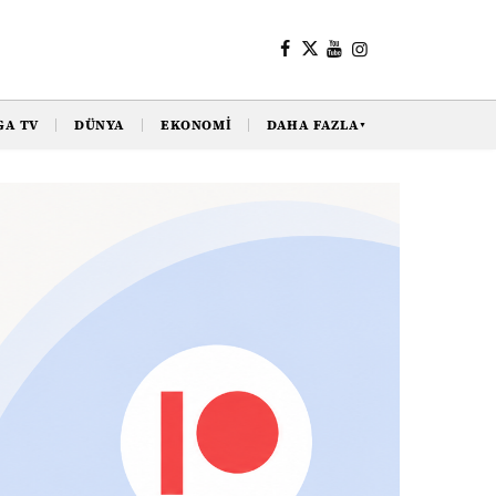
GA TV
DÜNYA
EKONOMI
DAHA FAZLA
▼