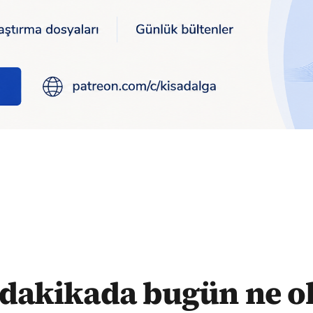
gün ne oldu?
 dakikada bugün ne o