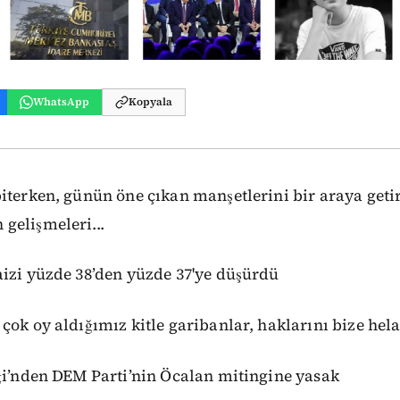
WhatsApp
Kopyala
terken, günün öne çıkan manşetlerini bir araya getird
gelişmeleri...
aizi yüzde 38’den yüzde 37'ye düşürdü
çok oy aldığımız kitle garibanlar, haklarını bize hela
ği’nden DEM Parti’nin Öcalan mitingine yasak