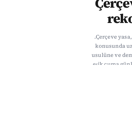
Çerçev
rek
.Çerçeve yasa,
konusunda uzl
usulüne ve demo
eşik cuma gün
hang