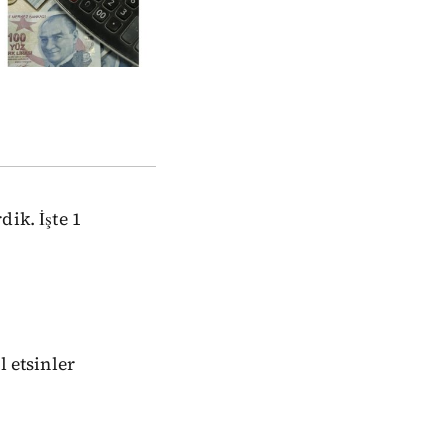
ik. İşte 1
l etsinler