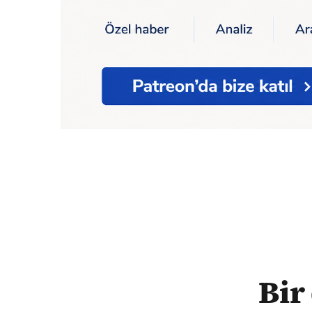
Ana Sayfa
Kısa Dalga Tv
Bir dakikada bu
Bir