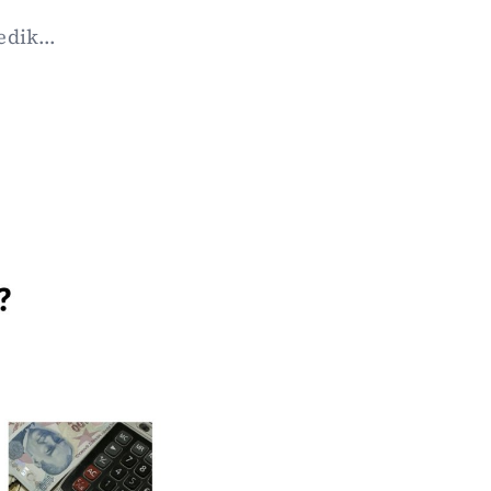
dik...