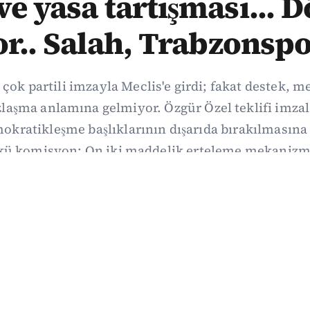
e yasa tartışması... 
or.. Salah, Trabzonspo
 çok partili imzayla Meclis'e girdi; fakat destek, 
aşma anlamına gelmiyor. Özgür Özel teklifi imzal
kratikleşme başlıklarının dışarıda bırakılmasına 
kü komisyon: On iki maddelik erteleme mekanizma
i koşulla ve ne zaman kapsayacağı orada somutlaş
06/08/2026 19:41
·