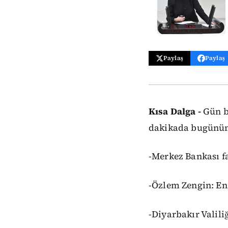
Paylaş
Paylaş
Kısa Dalga -
Gün bi
dakikada bugünün 
-Merkez Bankası f
-Özlem Zengin: En 
-Diyarbakır Valili