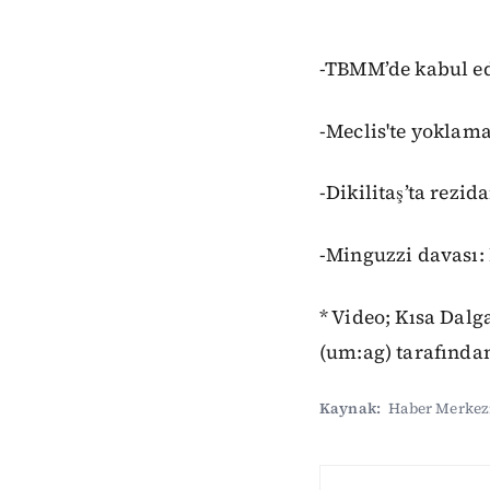
-TBMM’de kabul edi
-Meclis'te yoklama
-Dikilitaş’ta rezid
-Minguzzi davası: 
* Video; Kısa Dal
(um:ag) tarafından
Kaynak:
Haber Merkez