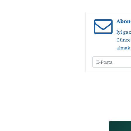
Abon
İyi ga
Güncel
almak 