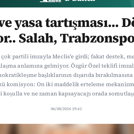
e yasa tartışması... 
or.. Salah, Trabzonspo
 çok partili imzayla Meclis'e girdi; fakat destek, 
aşma anlamına gelmiyor. Özgür Özel teklifi imzal
kratikleşme başlıklarının dışarıda bırakılmasına 
kü komisyon: On iki maddelik erteleme mekanizma
i koşulla ve ne zaman kapsayacağı orada somutlaş
06/08/2026 19:41
·