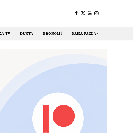
GA TV
DÜNYA
EKONOMI
DAHA FAZLA
▼