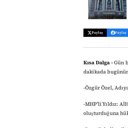
Paylaş
Paylaş
Kısa Dalga -
Gün bi
dakikada bugünün 
-Özgür Özel, Adıy
-MHP'li Yıldız: A
oluşturduğuna hü