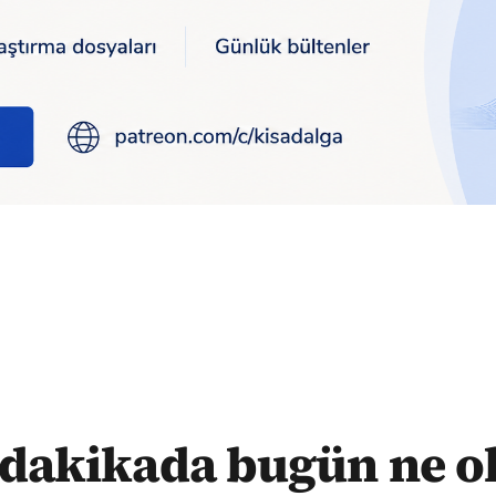
gün ne oldu?
 dakikada bugün ne o