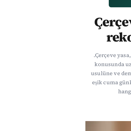
Çerçev
rek
.Çerçeve yasa,
konusunda uzl
usulüne ve demo
eşik cuma gün
hang