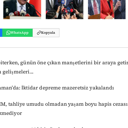
WhatsApp
Kopyala
terken, günün öne çıkan manşetlerini bir araya getird
gelişmeleri...
aman’da: İktidar depreme mazeretsiz yakalandı
İHM, tahliye umudu olmadan yaşam boyu hapis cezası
kmediyor