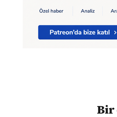
Ana Sayfa
Kısa Dalga Tv
Bir dakikada bu
Bir