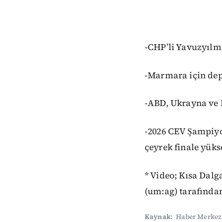
-CHP’li Yavuzyılma
-Marmara için depr
-ABD, Ukrayna ve 
-2026 CEV Şampiyo
çeyrek finale yüks
* Video; Kısa Dal
(um:ag) tarafından
Kaynak:
Haber Merkez