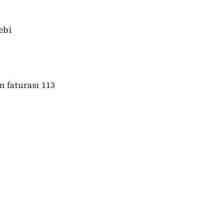
ebi
m faturası 113