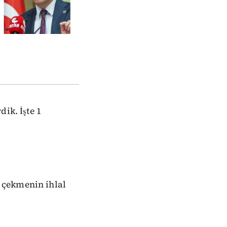
ik. İşte 1
 çekmenin ihlal