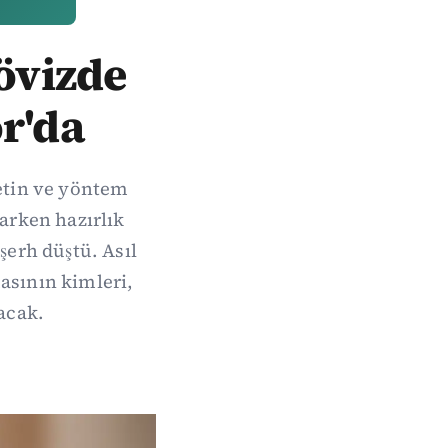
Dövizde
r'da
metin ve yöntem
arken hazırlık
şerh düştü. Asıl
sının kimleri,
acak.