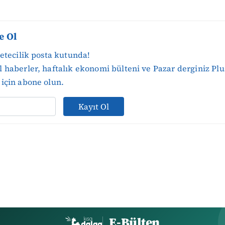
e Ol
zetecilik posta kutunda!
 haberler, haftalık ekonomi bülteni ve Pazar derginiz Plu
için abone olun.
Kayıt Ol
E-Bülten