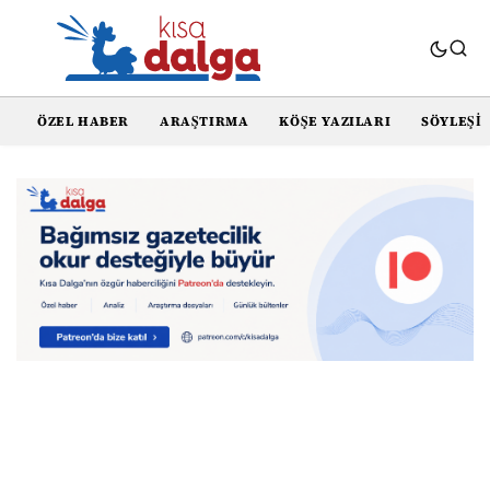
ÖZEL HABER
ARAŞTIRMA
KÖŞE YAZILARI
SÖYLEŞI