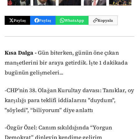
Paylaş
Paylaş
WhatsApp
Kopyala
Kısa Dalga -
Gün biterken, günün öne çıkan
manşetlerini bir araya getirdik. İşte 1 dakikada
bugünün gelişmeleri...
-CHP'nin 38. Olağan Kurultay davası: Tanıklar, oy
karşılığı para teklifi iddialarını "duydum",
"söyledi", “biliyorum” diye anlattı
-Özgür Özel: Canım sıkıldığında “Yorgun
Demokrat” dinleyip kendime gelirim