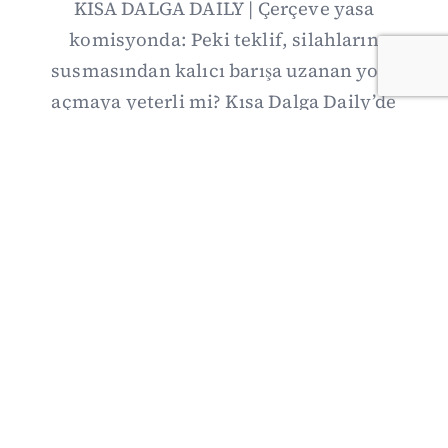
KISA DALGA DAILY | Çerçeve yasa
komisyonda: Peki teklif, silahların
susmasından kalıcı barışa uzanan yolu
açmaya yeterli mi? Kısa Dalga Daily’de
düzenlemenin kapsamını Kuzey İrlanda
deneyimiyle karşılaştırıyor; Kuşadası
operasyonundan yeni savunma ittifakına,
akaryakıt zammından Hürmüz pazarlığına
uzanan günün önemli gelişmelerini ve gözden
kaçan ayrıntıları derliyoruz.
07/08/2026 20:00
·