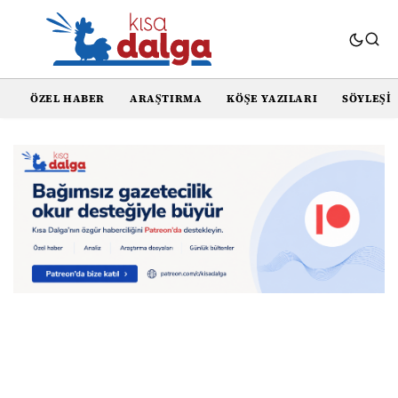
ÖZEL HABER
ARAŞTIRMA
KÖŞE YAZILARI
SÖYLEŞI