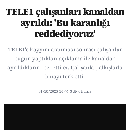
TELE1 çalışanları kanaldan
ayrıldı: 'Bu karanlığı
reddediyoruz'
TELE1'e kayyım atanması sonrası çalışanlar
bugün yaptıkları açıklama ile kanaldan
ayrıldıklarını belirttiler. Çalışanlar, alkışlarla
binayı terk etti.
31/10/2025 16:46
·
3 dk okuma