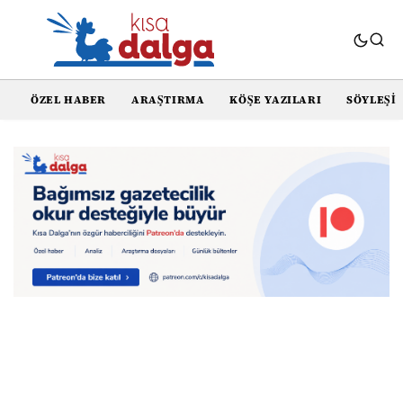
ÖZEL HABER
ARAŞTIRMA
KÖŞE YAZILARI
SÖYLEŞI