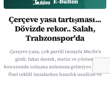
E-Bülten
Çerçeve yasa tartışması...
Dövizde rekor.. Salah,
Trabzonspor'da
.Çerçeve yasa, çok partili imzayla Meclis'e
girdi; fakat destek, metin ve yöntem
konusunda uzlaşma anlamına gelmiyor. Özgür
Özel teklifi imzalarken hazırlık usulüne ve
demokratikleşme başlıklarının dışarıda
bırakılmasına şerh düştü. Asıl eşik cuma
günkü komisyon: On iki maddelik erteleme
mekanizmasının kimleri, hangi koşulla ve ne