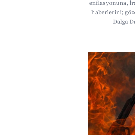
enflasyonuna, İ
haberlerini; göz
Dalga Da