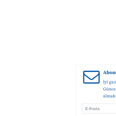
Abon
İyi ga
Güncel
almak 