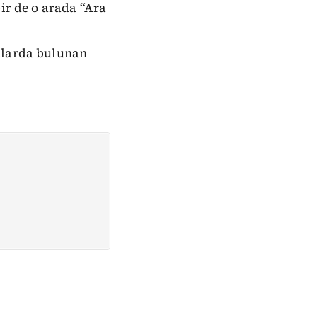
ir de o arada “Ara
malarda bulunan