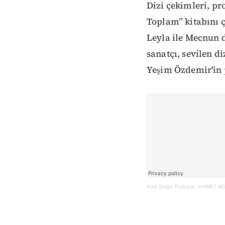
Dizi çekimleri, pr
Toplam” kitabını 
Leyla ile Mecnun 
sanatçı, sevilen di
Yeşim Özdemir'in 
Kısa Dalga Podcast
·
AHMET MÜM