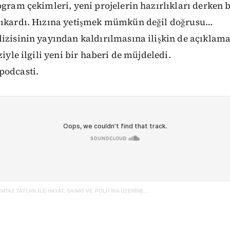
ogram çekimleri, yeni projelerin hazırlıkları derken b
çıkardı. Hızına yetişmek mümkün değil doğrusu…
dizisinin yayından kaldırılmasına ilişkin de açıkla
ziyle ilgili yeni bir haberi de müjdeledi.
podcasti.
TAZ TAYLAN İLE HAYAT, SANAT VE POLİTİKA ÜZERİNE...