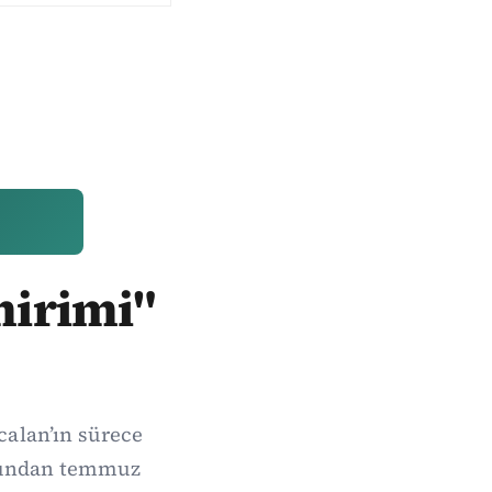
mirimi"
calan’ın sürece
onundan temmuz