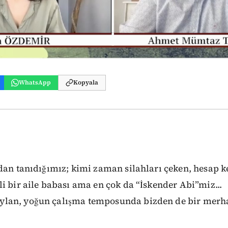
WhatsApp
Kopyala
dan tanıdığımız; kimi zaman silahları çeken, hesap k
i bir aile babası ama en çok da “İskender Abi”miz...
lan, yoğun çalışma temposunda bizden de bir merha