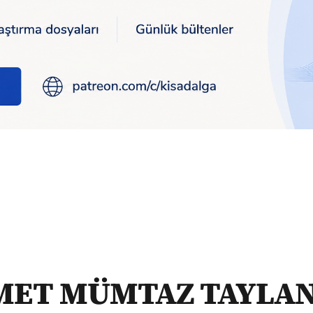
ÜMTAZ TAYLAN İLE HAYAT, POLİTİKA VE SANAT ÜZERİNE...
ET MÜMTAZ TAYLAN