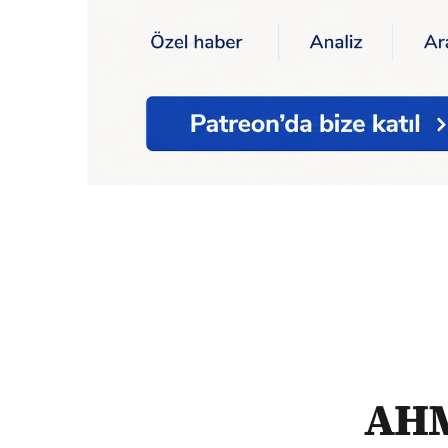
Ana Sayfa
Podcast
Time Code
AHMET M
AHM