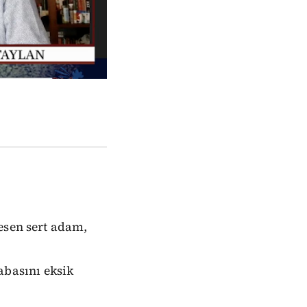
esen sert adam,
basını eksik