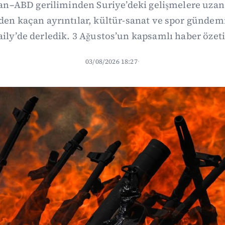
ran–ABD geriliminden Suriye’deki gelişmelere uza
den kaçan ayrıntılar, kültür-sanat ve spor gündemi
ily’de derledik. 3 Ağustos’un kapsamlı haber özet
03/08/2026 18:27
·