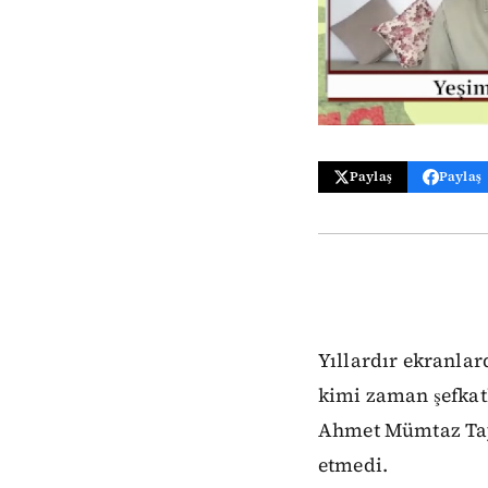
Paylaş
Paylaş
Yıllardır ekranlar
kimi zaman şefkatl
Ahmet Mümtaz Tay
etmedi.