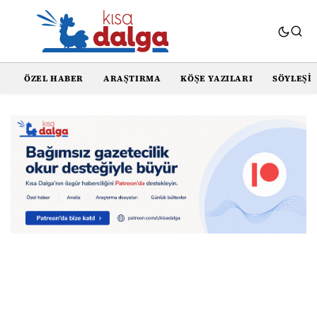
ÖZEL HABER
ARAŞTIRMA
KÖŞE YAZILARI
SÖYLEŞI