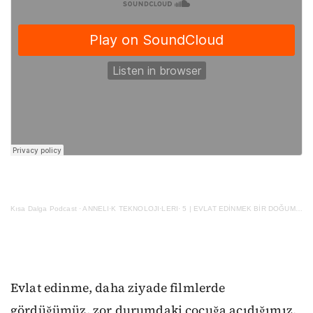
Kısa Dalga Podcast
·
ANNELI·K TEKNOLOJI·LERI· 5 | EVLAT EDİNMEK BİR DOĞUM ŞEKLİ MİDİR?
Evlat edinme, daha ziyade filmlerde
gördüğümüz, zor durumdaki çocuğa acıdığımız,