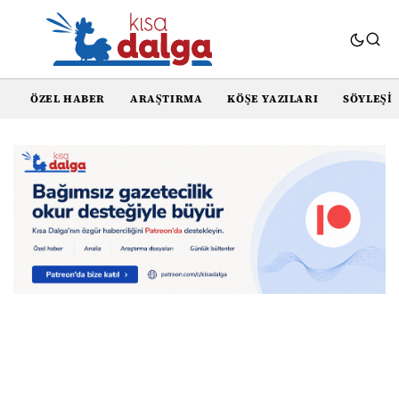
ÖZEL HABER
ARAŞTIRMA
KÖŞE YAZILARI
SÖYLEŞI