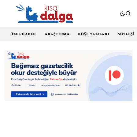
ÖZEL HABER
ARAŞTIRMA
KÖŞE YAZILARI
SÖYLEŞI