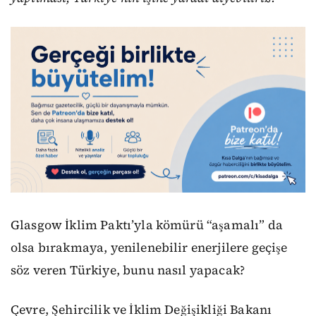
Glasgow İklim Paktı’yla kömürü “aşamalı” da
olsa bırakmaya, yenilenebilir enerjilere geçişe
söz veren Türkiye, bunu nasıl yapacak?
Çevre, Şehircilik ve İklim Değişikliği Bakanı