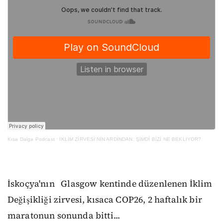
Kısa Dalga Podcast
·
İKLİM ZİRVESİ’NİN ARDINDAN: ŞİMDİ BİZİ NE BEKLİYOR?
İskoçya'nın Glasgow kentinde düzenlenen İklim
Değişikliği zirvesi, kısaca COP26, 2 haftalık bir
maratonun sonunda bitti...