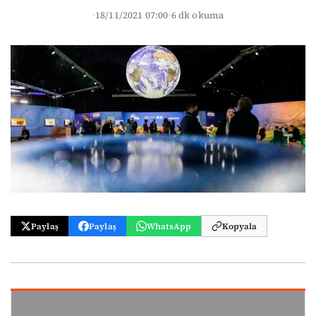
·
18/11/2021 07:00
·
6 dk okuma
Paylaş
Paylaş
WhatsApp
Kopyala