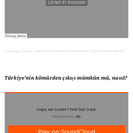
Kısa Dalga Podcast
·
ARKA PLAN / DÜNYA'YI KURTARMAK İÇİN SON ŞANSIMIZ MI?
Türkiye’nin kömürden çıkışı mümkün mü, nasıl?