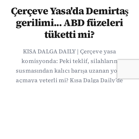
Çerçeve Yasa'da Demirtaş
gerilimi... ABD füzeleri
tüketti mi?
KISA DALGA DAILY | Çerçeve yasa
komisyonda: Peki teklif, silahların
susmasından kalıcı barışa uzanan yolu
açmaya yeterli mi? Kısa Dalga Daily’de
düzenlemenin kapsamını Kuzey İrlanda
deneyimiyle karşılaştırıyor; Kuşadası
operasyonundan yeni savunma ittifakına,
akaryakıt zammından Hürmüz pazarlığına
uzanan günün önemli gelişmelerini ve gözden
kaçan ayrıntıları derliyoruz.