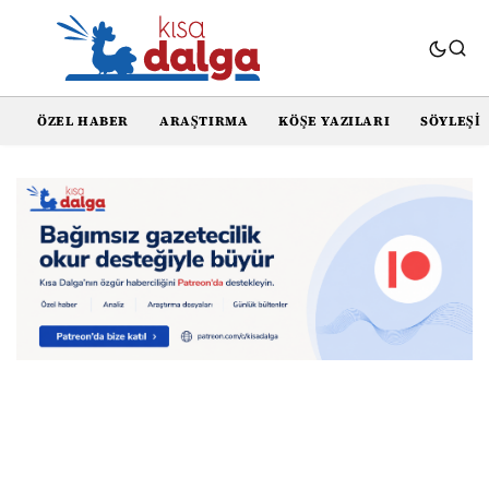
ÖZEL HABER
ARAŞTIRMA
KÖŞE YAZILARI
SÖYLEŞI