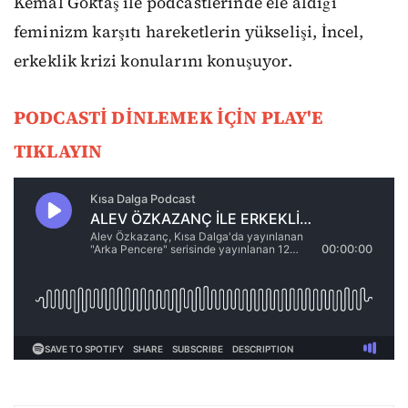
Kemal Göktaş ile podcastlerinde ele aldığı
feminizm karşıtı hareketlerin yükselişi, İncel,
erkeklik krizi konularını konuşuyor.
PODCASTİ DİNLEMEK İÇİN PLAY'E
TIKLAYIN