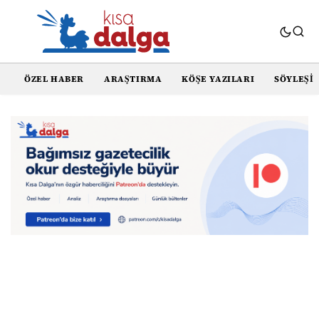
ÖZEL HABER
ARAŞTIRMA
KÖŞE YAZILARI
SÖYLEŞI