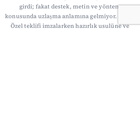
girdi; fakat destek, metin ve yöntem
konusunda uzlaşma anlamına gelmiyor. Özgür
Özel teklifi imzalarken hazırlık usulüne ve
demokratikleşme başlıklarının dışarıda
bırakılmasına şerh düştü. Asıl eşik cuma
günkü komisyon: On iki maddelik erteleme
mekanizmasının kimleri, hangi koşulla ve ne
zaman kapsayacağı orada somutlaşacak.
06/08/2026 19:41
·