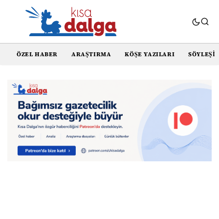
ÖZEL HABER
ARAŞTIRMA
KÖŞE YAZILARI
SÖYLEŞI