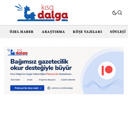
ÖZEL HABER
ARAŞTIRMA
KÖŞE YAZILARI
SÖYLEŞI