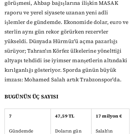
görüşmesi, Ahbap bağışlarına ilişkin MASAK
raporu ve yerel siyasete uzanan yeni adli
işlemler de gündemde. Ekonomide dolar, euro ve
sterlin aynı gün rekor görürken rezervler
yükseldi. Dünyada Hürmüz'ü açma pazarlığı
sürüyor; Tahran'ın Körfez ülkelerine yönelttiği
altyapı tehdidi ise iyimser manşetlerin altındaki
kırılganlığı gösteriyor. Sporda günün büyük
imzası: Mohamed Salah artık Trabzonspor'da.
BUGÜNÜN ÜÇ SAYISI
7
47,59 TL
17 milyon €
Gündemde
Doların gün
Salah'ın