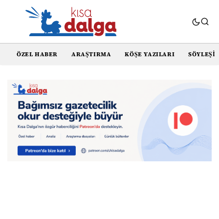
ÖZEL HABER
ARAŞTIRMA
KÖŞE YAZILARI
SÖYLEŞI