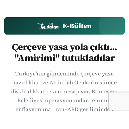
E-Bülten
Çerçeve yasa yola çıktı...
"Amirimi" tutukladılar
Türkiye’nin gündeminde çerçeve yasa
hazırlıkları ve Abdullah Öcalan’ın sürece
ilişkin dikkat çeken mesajı var. Etimesgut
Belediyesi operasyonundan temmuz
enflasyonuna, İran–ABD geriliminden
Suriye’deki gelişmelere uzanan günün önemli
haberlerini; gözden kaçan ayrıntılar, kültür-