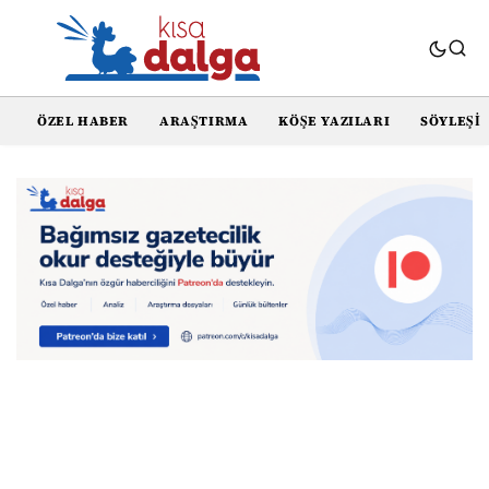
ÖZEL HABER
ARAŞTIRMA
KÖŞE YAZILARI
SÖYLEŞI