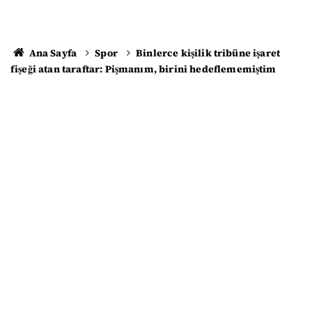
Ana Sayfa
Spor
Binlerce kişilik tribüne işaret
fişeği atan taraftar: Pişmanım, birini hedeflememiştim