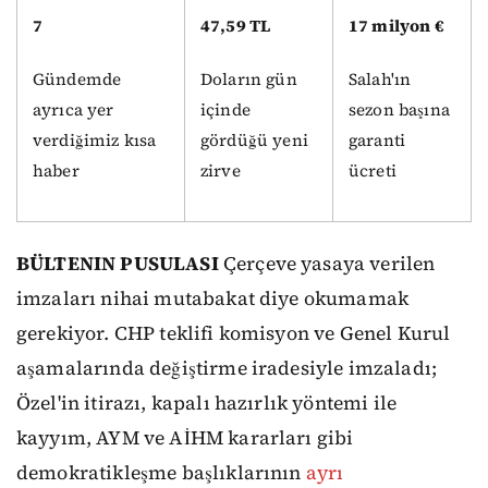
7
47,59 TL
17 milyon €
Gündemde
Doların gün
Salah'ın
ayrıca yer
içinde
sezon başına
verdiğimiz kısa
gördüğü yeni
garanti
haber
zirve
ücreti
BÜLTENIN PUSULASI
Çerçeve yasaya verilen
imzaları nihai mutabakat diye okumamak
gerekiyor. CHP teklifi komisyon ve Genel Kurul
aşamalarında değiştirme iradesiyle imzaladı;
Özel'in itirazı, kapalı hazırlık yöntemi ile
kayyım, AYM ve AİHM kararları gibi
demokratikleşme başlıklarının
ayrı