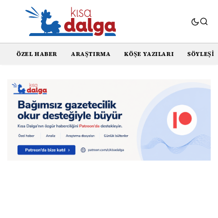
ÖZEL HABER
ARAŞTIRMA
KÖŞE YAZILARI
SÖYLEŞI