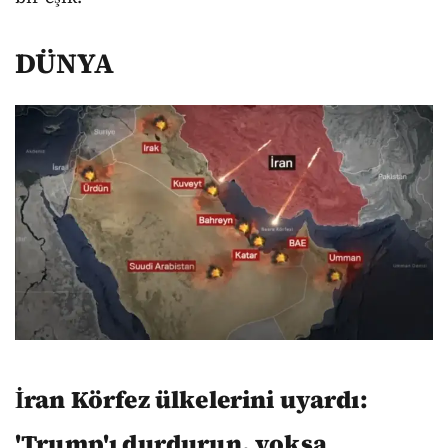
DÜNYA
İran Körfez ülkelerini uyardı:
'Trump'ı durdurun, yoksa