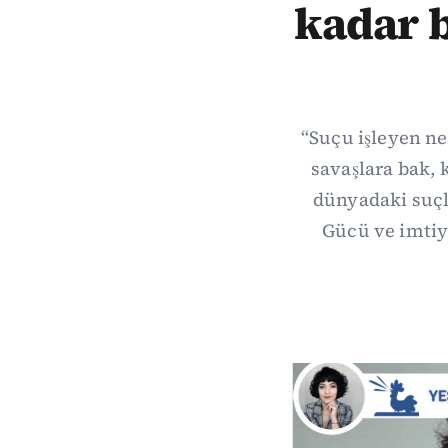
kadar 
“Suçu işleyen ne
savaşlara bak, 
dünyadaki suçla
Gücü ve imtiya