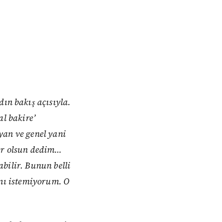
ın bakış açısıyla.
al bakire’
yan ve genel yani
ter olsun dedim…
labilir. Bunun belli
ını istemiyorum. O