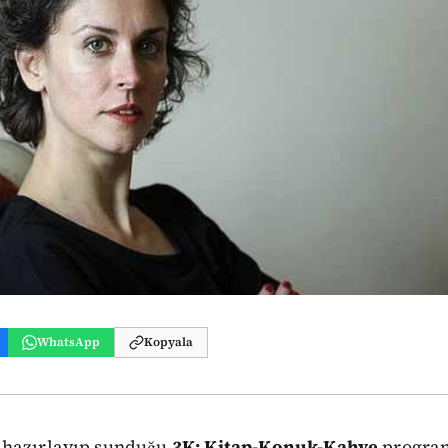
WhatsApp
Kopyala
n hazırlayıp sunduğu
3K: Kitap-Konuk-Kahve
program