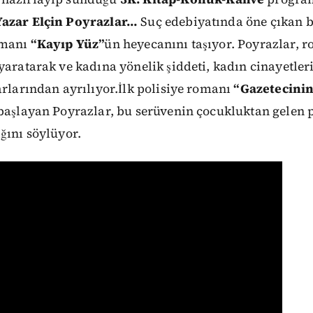
Yazar Elçin Poyrazlar…
Suç edebiyatında öne çıkan bi
omanı
“Kayıp Yüz”
ün heyecanını taşıyor. Poyrazlar, 
yaratarak ve kadına yönelik şiddeti, kadın cinayetle
arlarından ayrılıyor.İlk polisiye romanı
“Gazetecini
 başlayan Poyrazlar, bu serüvenin çocukluktan gelen 
ğını söylüyor.