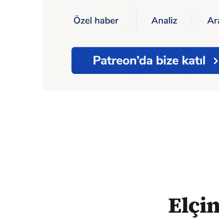
Ana Sayfa
Söyleşi
Elçin Poyrazlar: Suçu i
Elçin