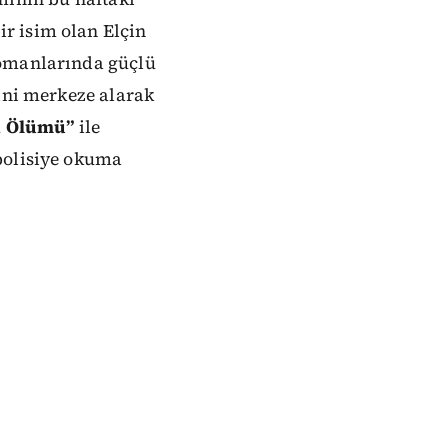
r isim olan Elçin
romanlarında güçlü
rini merkeze alarak
n Ölümü”
ile
polisiye okuma