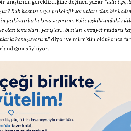
bir araştırma gerektirdiğine değinen yazar
“adli tıpçı
şur? Ruh hastası veya psikolojik sorunları olan bir kadın
in psikiyatrlarla konuşuyorum. Polis teşkilatındaki rütb
riyle olan temasları, yarışlar… bunları emniyet müdürü k
onlarla konuşuyorum”
diyor ve mümkün olduğunca far
rlandığını söylüyor.