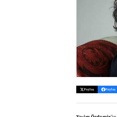
Paylaş
Paylaş
Yeşim Özdemir
’i