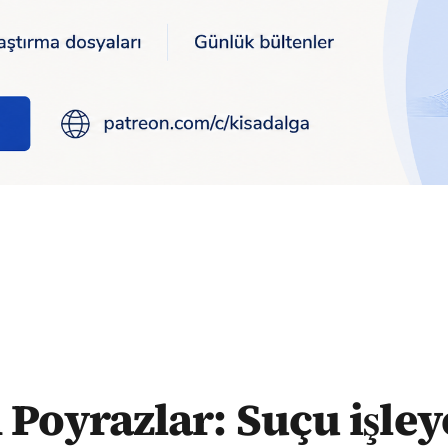
şleyen ne kadar büyükse suçun cezası o kadar az oluyor
 Poyrazlar: Suçu işle