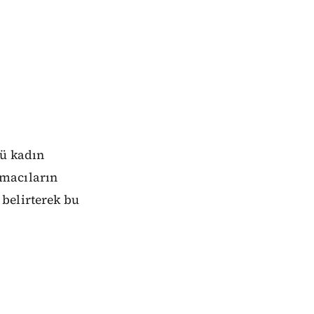
lü kadın
rmacıların
belirterek bu