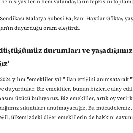
 hem siyasilerin hem vatandaşların tepkisini toplam
 Sendikası Malatya Şubesi Başkanı Haydar Göktaş yay
an'ın duyurduğu oranı eleştirdi.
 düştüğümüz durumları ve yaşadığımız 
ız'
2024 yılını "emekliler yılı" ilan ettiğini anımsatarak
e duyurdular. Biz emekliler, bunun bizlerle alay edil
sını üzücü buluyoruz. Biz emekliler, artık oy veri
dığımız sıkıntıları unutmayacağız. Bu mücadelemiz,
eğil, ülkemizdeki diğer emeklilerin de hakkını savun