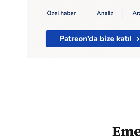
Ana Sayfa
Emeklilerin zam isyanı: Biz de
Emek