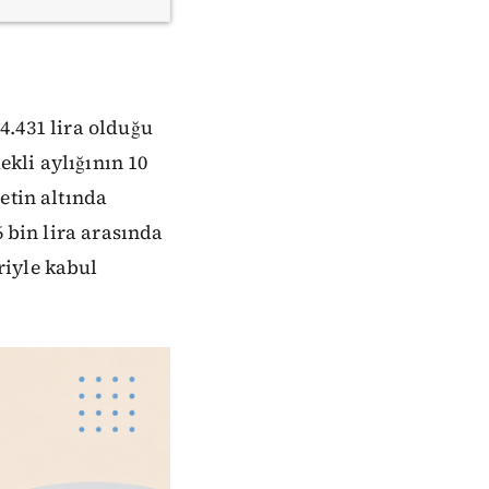
14.431 lira olduğu
kli aylığının 10
etin altında
6 bin lira arasında
riyle kabul