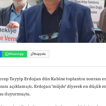
WhatsApp
Kopyala
ep Tayyip Erdoğan dün Kabine toplantısı sonrası e
ını açıklamıştı. Erdoğan 'müjde' diyerek en düşük em
unu duyurmuştu.