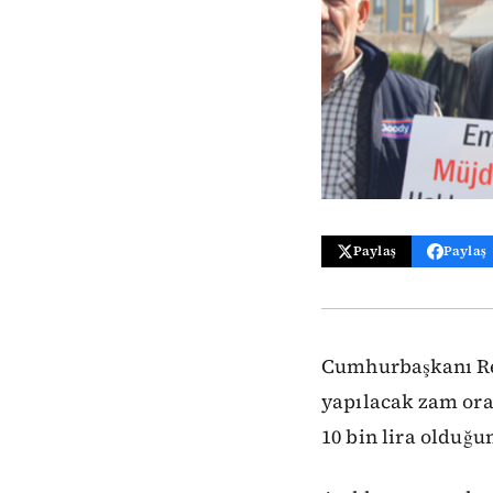
Paylaş
Paylaş
Cumhurbaşkanı Rec
yapılacak zam oran
10 bin lira olduğ