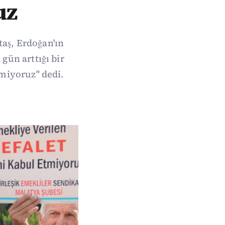
uz
aş, Erdoğan'ın
gün arttığı bir
miyoruz" dedi.