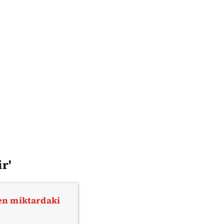
ir'
çen miktardaki