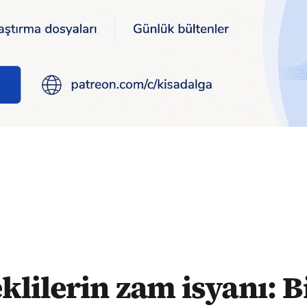
 geçim garantisi istiyoruz
lilerin zam isyanı: B