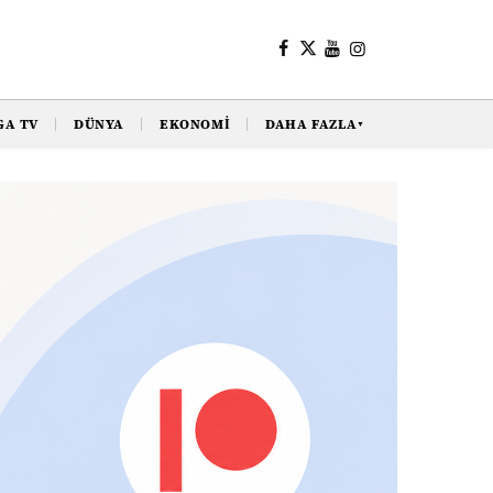
GA TV
DÜNYA
EKONOMI
DAHA FAZLA
▼