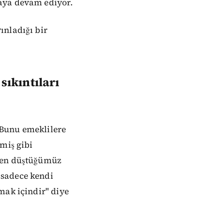
aya devam ediyor.
ınladığı bir
sıkıntıları
 "Bunu emeklilere
miş gibi
rken düştüğümüz
 sadece kendi
mak içindir" diye