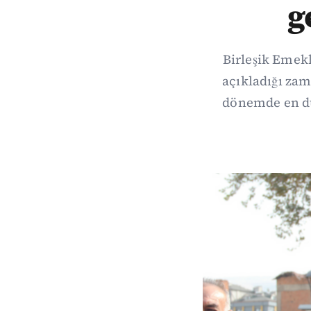
g
Birleşik Emek
açıkladığı zam
dönemde en dü