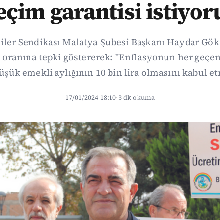
eçim garantisi istiyor
liler Sendikası Malatya Şubesi Başkanı Haydar Gökt
 oranına tepki göstererek: "Enflasyonun her geçen 
şük emekli aylığının 10 bin lira olmasını kabul et
17/01/2024 18:10
·
3 dk okuma