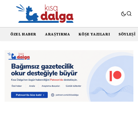
ÖZEL HABER
ARAŞTIRMA
KÖŞE YAZILARI
SÖYLEŞI