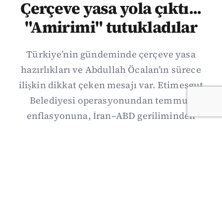
Çerçeve yasa yola çıktı...
"Amirimi" tutukladılar
Türkiye’nin gündeminde çerçeve yasa
hazırlıkları ve Abdullah Öcalan’ın sürece
ilişkin dikkat çeken mesajı var. Etimesgut
Belediyesi operasyonundan temmuz
enflasyonuna, İran–ABD geriliminden
Suriye’deki gelişmelere uzanan günün önemli
haberlerini; gözden kaçan ayrıntılar, kültür-
sanat ve spor gündemiyle birlikte Kısa Dalga
Daily’de derledik. 3 Ağustos’un kapsamlı
haber özeti burada.
03/08/2026 18:27
·