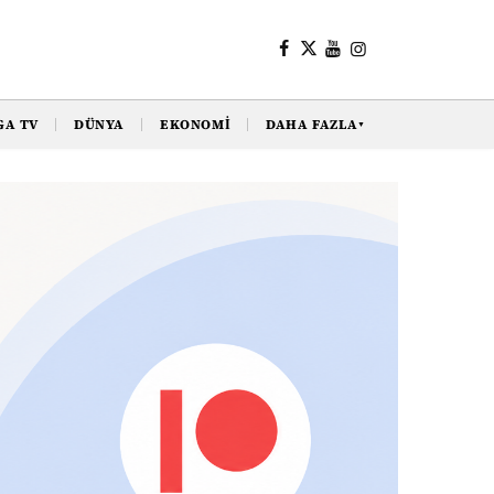
GA TV
DÜNYA
EKONOMI
DAHA FAZLA
▼