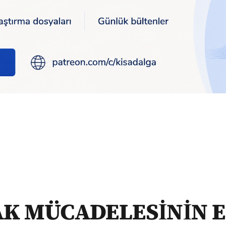
 ESAS YÜRÜTÜCÜLERİ İSİMSİZ KAHRAMANLAR"
AK MÜCADELESİNİN E