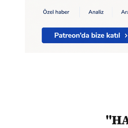
Ana Sayfa
Söyleşi
"HAK MÜCADELESİNİN
"H