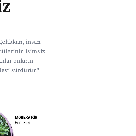
İZ
Çelikkan, insan
ülerinin isimsiz
anlar onların
eyi sürdürür."