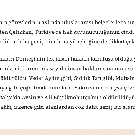
n görevlerinin aslında uluslararası belgelerle tanı
n Çelikkan, Türkiye’de hak savunuculuğunun ciddi 
didin daha geniş bir alana yöneldiğine de dikkat çekt
akları Derneği’nin tek insan hakları kuruluşu olduğu 
onundan itibaren çok sayıda insan hakları savunucusu
 öldürüldü. Vedat Aydın gibi, Sıddık Tan gibi, Muhsin
aya gibi çoğaltmak mümkün. Yakın zamandaysa çevre
alya’da Aysin ve Ali Büyüknohutçu’nun öldürüldüğü
kkı, işkence gibi alanlardan çok daha geniş bir ala