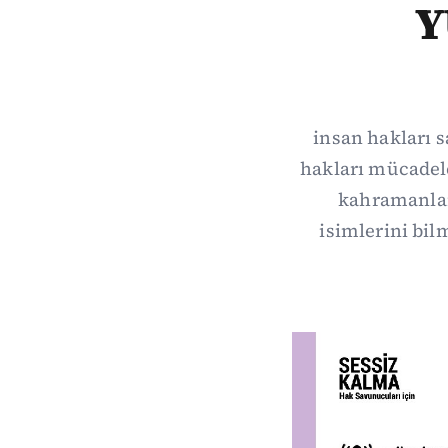
Y
insan hakları 
hakları mücadel
kahramanlar 
isimlerini bi