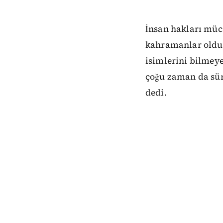
İnsan hakları müc
kahramanlar olduğ
isimlerini bilmey
çoğu zaman da sür
dedi.