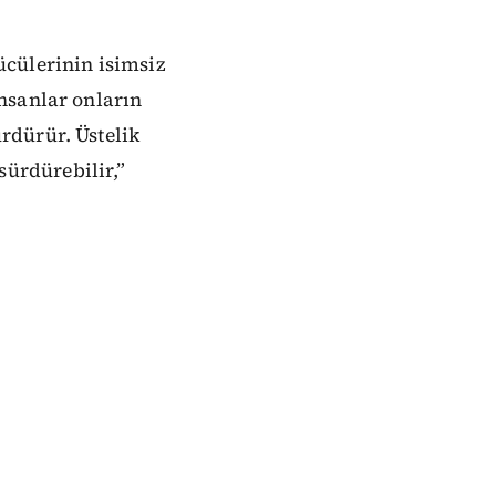
ücülerinin isimsiz
nsanlar onların
rdürür. Üstelik
ürdürebilir,”