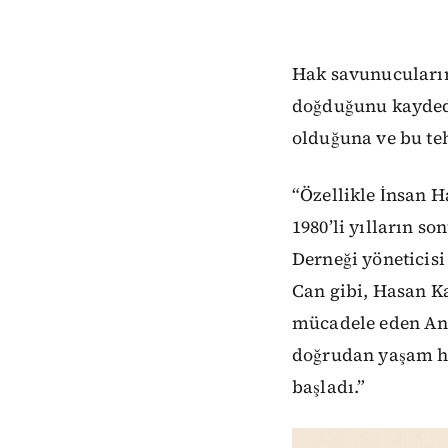
Hak savunucularını
doğduğunu kaydede
olduğuna ve bu teh
“Özellikle İnsan H
1980’li yılların s
Derneği yöneticisi
Can gibi, Hasan K
mücadele eden Ant
doğrudan yaşam ha
başladı.”