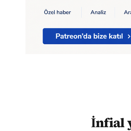
Ana Sayfa
İnfial yaratan görüntü: İstanbu
İnfial