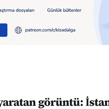
l'da bir kişi sokak köpeğini boğmaya çalıştı
 yaratan görüntü: İsta