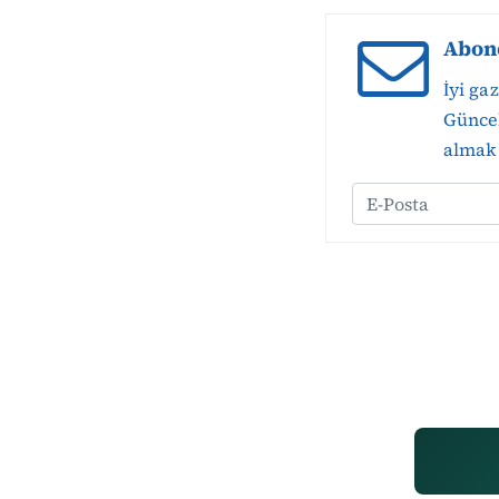
Abon
İyi ga
Güncel
almak 