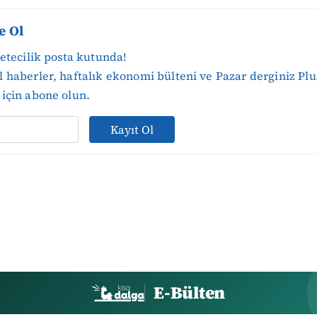
e Ol
zetecilik posta kutunda!
 haberler, haftalık ekonomi bülteni ve Pazar derginiz Plu
için abone olun.
Kayıt Ol
E-Bülten