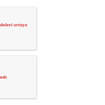
adeleri ortaya
andı