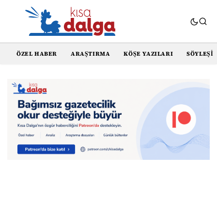
ÖZEL HABER
ARAŞTIRMA
KÖŞE YAZILARI
SÖYLEŞI