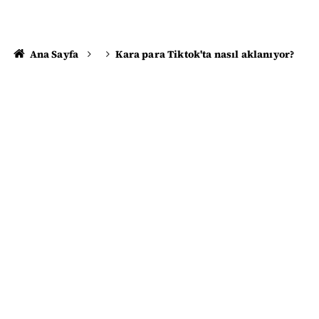
Ana Sayfa
Kara para Tiktok'ta nasıl aklanıyor?