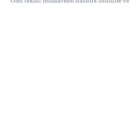
Özel teklifi imzalarken hazırlık usulüne ve
demokratikleşme başlıklarının dışarıda
bırakılmasına şerh düştü. Asıl eşik cuma
günkü komisyon: On iki maddelik erteleme
mekanizmasının kimleri, hangi koşulla ve ne
zaman kapsayacağı orada somutlaşacak.
06/08/2026 19:41
·