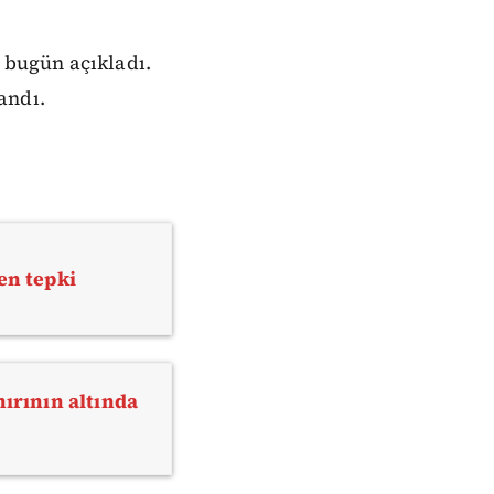
i bugün açıkladı.
landı.
en tepki
nırının altında