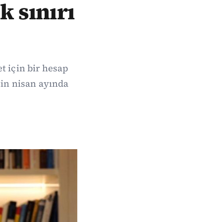
k sınırı
t için bir hesap
tin nisan ayında