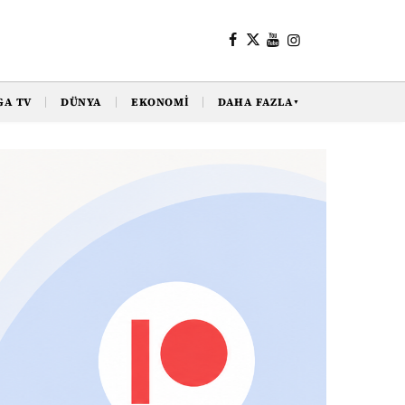
GA TV
DÜNYA
EKONOMI
DAHA FAZLA
▼