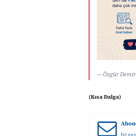
— Özgür Demir
(Kısa Dalga)
Abon
İyi ga