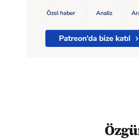
Ana Sayfa
Ekonomi
Özgür Demirtaş asgari
Özgür