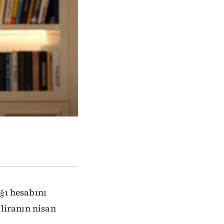
ğı hesabını
 liranın nisan