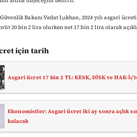
nın altına düşeceğini belirtti.
Güvenlik Bakanı Vedat Işıkhan, 2024 yılı asgari ücret
brüt 20 bin 2 lira olurken net 17 bin 2 lira olarak açık
cret için tarih
Asgari ücret 17 bin 2 TL: KESK, DİSK ve HAK-İş't
Ekonomistler: Asgari ücret iki ay sonra açlık sı
kalacak