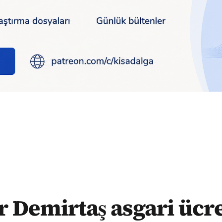
 ücret için tarih verdi: Nisan ayında açlık sınırı altına düşecek
 Demirtaş asgari ücre