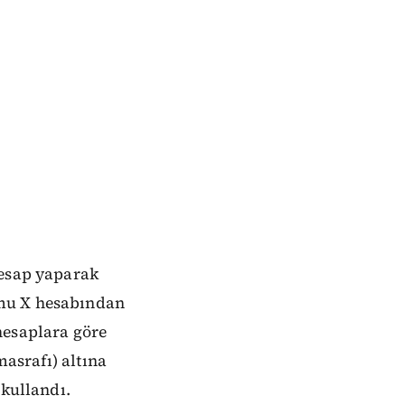
hesap yaparak
rmu X hesabından
hesaplara göre
masrafı) altına
 kullandı.