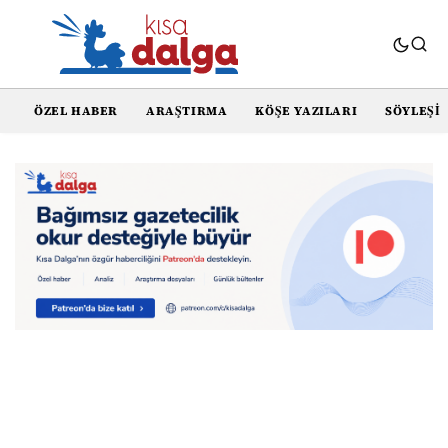
ÖZEL HABER
ARAŞTIRMA
KÖŞE YAZILARI
SÖYLEŞI