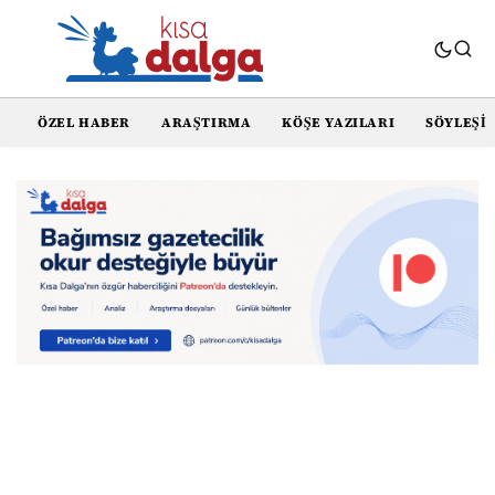
ÖZEL HABER
ARAŞTIRMA
KÖŞE YAZILARI
SÖYLEŞI