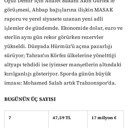
Oğuz Demir için Adalet Bakanı Akın Gürlek'le
görüşmesi, Ahbap bağışlarına ilişkin MASAK
raporu ve yerel siyasete uzanan yeni adli
işlemler de gündemde. Ekonomide dolar, euro ve
sterlin aynı gün rekor görürken rezervler
yükseldi. Dünyada Hürmüz'ü açma pazarlığı
sürüyor; Tahran'ın Körfez ülkelerine yönelttiği
altyapı tehdidi ise iyimser manşetlerin altındaki
kırılganlığı gösteriyor. Sporda günün büyük
imzası: Mohamed Salah artık Trabzonspor'da.
BUGÜNÜN ÜÇ SAYISI
7
47,59 TL
17 milyon €