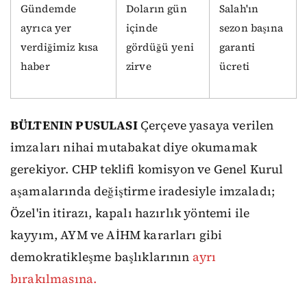
Gündemde
Doların gün
Salah'ın
ayrıca yer
içinde
sezon başına
verdiğimiz kısa
gördüğü yeni
garanti
haber
zirve
ücreti
BÜLTENIN PUSULASI
Çerçeve yasaya verilen
imzaları nihai mutabakat diye okumamak
gerekiyor. CHP teklifi komisyon ve Genel Kurul
aşamalarında değiştirme iradesiyle imzaladı;
Özel'in itirazı, kapalı hazırlık yöntemi ile
kayyım, AYM ve AİHM kararları gibi
demokratikleşme başlıklarının
ayrı
bırakılmasına.