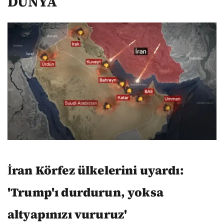
DÜNYA
İran Körfez ülkelerini uyardı:
'Trump'ı durdurun, yoksa
altyapınızı vururuz'