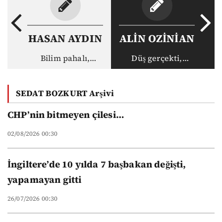
HASAN AYDIN
ALİN OZİNİAN
Bilim pahalı,
Düş gerçekti,
akademisyen ucuz:
gerçek haksız
Vakıf
SEDAT BOZKURT Arşivi
üniversitelerinin
yeni düzeni
CHP’nin bitmeyen çilesi…
02/08/2026 00:30
İngiltere’de 10 yılda 7 başbakan değişti,
yapamayan gitti
26/07/2026 00:30