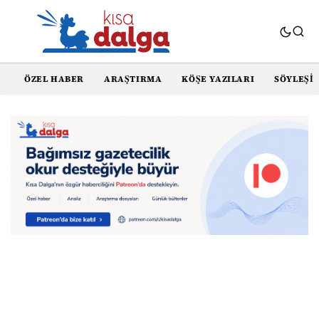
ÖZEL HABER
ARAŞTIRMA
KÖŞE YAZILARI
SÖYLEŞI