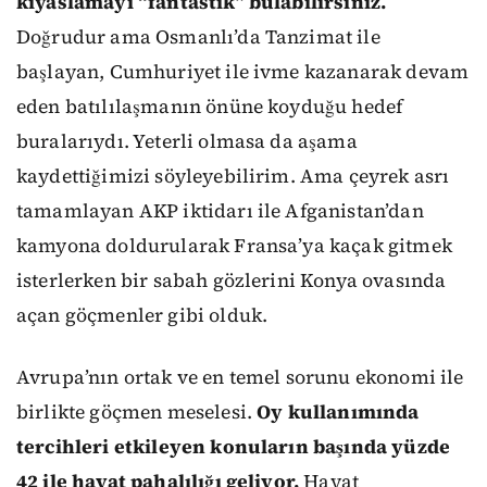
kıyaslamayı “fantastik” bulabilirsiniz.
Doğrudur ama Osmanlı’da Tanzimat ile
başlayan, Cumhuriyet ile ivme kazanarak devam
eden batılılaşmanın önüne koyduğu hedef
buralarıydı. Yeterli olmasa da aşama
kaydettiğimizi söyleyebilirim. Ama çeyrek asrı
tamamlayan AKP iktidarı ile Afganistan’dan
kamyona doldurularak Fransa’ya kaçak gitmek
isterlerken bir sabah gözlerini Konya ovasında
açan göçmenler gibi olduk.
Avrupa’nın ortak ve en temel sorunu ekonomi ile
birlikte göçmen meselesi.
Oy kullanımında
tercihleri etkileyen konuların başında yüzde
42 ile hayat pahalılığı geliyor.
Hayat