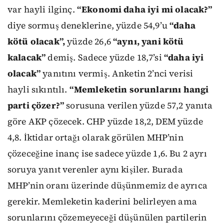
var hayli ilginç.
“Ekonomi daha iyi mi olacak?”
diye sormuş deneklerine, yüzde 54,9’u
“daha
kötü olacak”,
yüzde 26,6
“aynı, yani kötü
kalacak”
demiş. Sadece yüzde 18,7’si
“daha iyi
olacak”
yanıtını vermiş. Anketin 2’nci verisi
hayli sıkıntılı.
“Memleketin sorunlarını hangi
parti çözer?”
sorusuna verilen yüzde 57,2 yanıta
göre AKP çözecek. CHP yüzde 18,2, DEM yüzde
4,8. İktidar ortağı olarak görülen MHP’nin
çözeceğine inanç ise sadece yüzde 1,6. Bu 2 ayrı
soruya yanıt verenler aynı kişiler. Burada
MHP’nin oranı üzerinde düşünmemiz de ayrıca
gerekir. Memleketin kaderini belirleyen ama
sorunlarını çözemeyeceği düşünülen partilerin