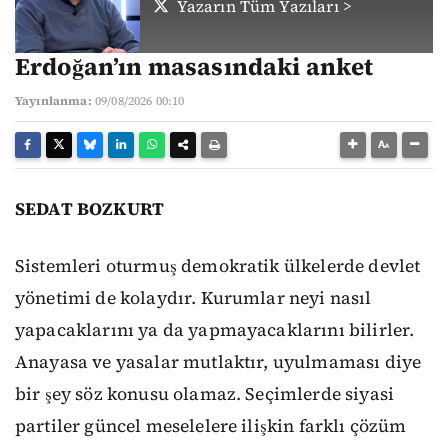
Yazarın Tüm Yazıları >
Erdoğan’ın masasındaki anket
Yayınlanma:
09/08/2026 00:10
SEDAT BOZKURT
Sistemleri oturmuş demokratik ülkelerde devlet
yönetimi de kolaydır. Kurumlar neyi nasıl
yapacaklarını ya da yapmayacaklarını bilirler.
Anayasa ve yasalar mutlaktır, uyulmaması diye
bir şey söz konusu olamaz. Seçimlerde siyasi
partiler güncel meselelere ilişkin farklı çözüm