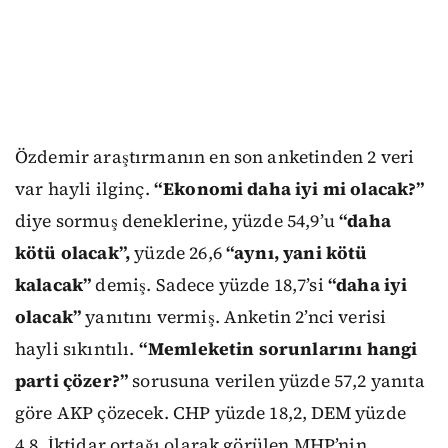
Özdemir araştırmanın en son anketinden 2 veri
var hayli ilginç.
“Ekonomi daha iyi mi olacak?”
diye sormuş deneklerine, yüzde 54,9’u
“daha
kötü olacak”,
yüzde 26,6
“aynı, yani kötü
kalacak”
demiş. Sadece yüzde 18,7’si
“daha iyi
olacak”
yanıtını vermiş. Anketin 2’nci verisi
hayli sıkıntılı.
“Memleketin sorunlarını hangi
parti çözer?”
sorusuna verilen yüzde 57,2 yanıta
göre AKP çözecek. CHP yüzde 18,2, DEM yüzde
4,8. İktidar ortağı olarak görülen MHP’nin