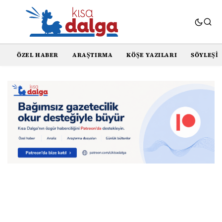
ÖZEL HABER
ARAŞTIRMA
KÖŞE YAZILARI
SÖYLEŞI