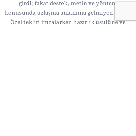
girdi; fakat destek, metin ve yöntem
konusunda uzlaşma anlamına gelmiyor. Özgür
Özel teklifi imzalarken hazırlık usulüne ve
demokratikleşme başlıklarının dışarıda
bırakılmasına şerh düştü. Asıl eşik cuma
günkü komisyon: On iki maddelik erteleme
mekanizmasının kimleri, hangi koşulla ve ne
zaman kapsayacağı orada somutlaşacak.
06/08/2026 19:41
·