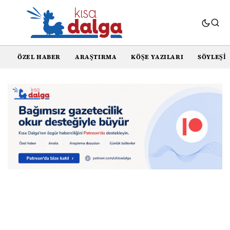
ÖZEL HABER
ARAŞTIRMA
KÖŞE YAZILARI
SÖYLEŞI